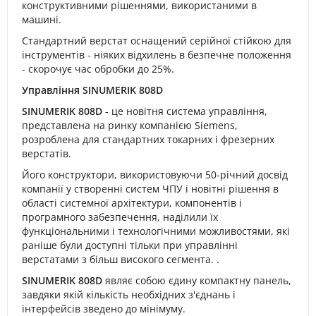
конструктивними рішеннями, використаними в
машині.
Стандартний верстат оснащений серійної стійкою для
інструментів - ніяких відхилень в безпечне положення
- скорочує час обробки до 25%.
Управління SINUMERIK 808D
SINUMERIK 808D
- це новітня система управління,
представлена на ринку компанією Siemens,
розроблена для стандартних токарних і фрезерних
верстатів.
Його конструктори, використовуючи 50-річний досвід
компанії у створенні систем ЧПУ і новітні рішення в
області системної архітектури, компонентів і
програмного забезпечення, наділили їх
функціональними і технологічними можливостями, які
раніше були доступні тільки при управлінні
верстатами з більш високого сегмента. .
SINUMERIK 808D
являє собою єдину компактну панель,
завдяки якій кількість необхідних з'єднань і
інтерфейсів зведено до мінімуму.