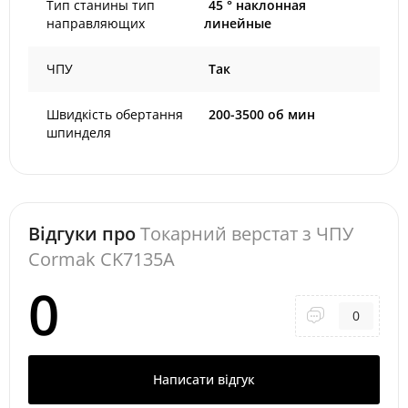
Тип станины тип
45 ° наклонная
направляющих
линейные
ЧПУ
Так
Швидкість обертання
200-3500 об мин
шпинделя
Відгуки про
Токарний верстат з ЧПУ
Cormak CK7135A
0
0
Написати відгук