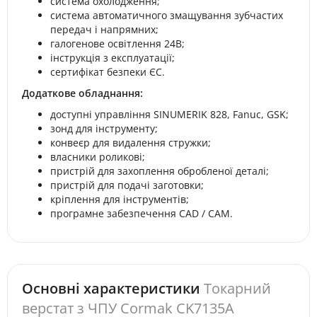
система охолодження;
система автоматичного змащування зубчастих
передач і напрямних;
галогенове освітлення 24В;
інструкція з експлуатації;
сертифікат безпеки ЄС.
Додаткове обладнання:
доступні управління SINUMERIK 828, Fanuc, GSK;
зонд для інструменту;
конвеєр для видалення стружки;
власники роликові;
пристрій для захоплення обробленої деталі;
пристрій для подачі заготовки;
кріплення для інструментів;
програмне забезпечення CAD / CAM.
Основні характеристики
Токарний
верстат з ЧПУ Cormak CK7135A