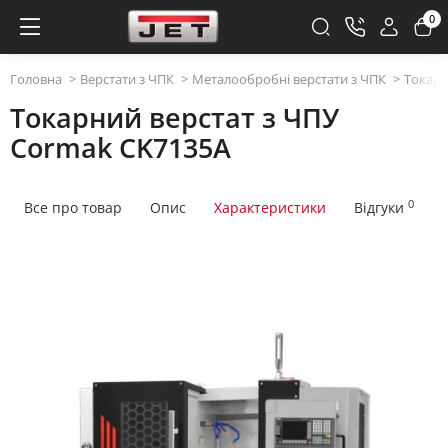
0
Головна
Верстати з ЧПК
Металообробні верстати з ЧПК
Токарн
Токарний верстат з ЧПУ
Cormak CK7135A
0
Все про товар
Опис
Характеристики
Відгуки