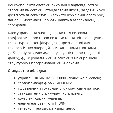
Всі компоненти системи виконані у відповідності зі
строгими вимогами і стандартами якості, завдяки чому
досягнута висока ступінь захисту IP65 з лицьового боку
панелі) і можливість роботи навіть в агресивному
середовищі.
Блок управління 808D відрізняється високим
комфортом і простотою використання. Він оснащений
клавіатурою з конфігурацією, призначеної для
технологічних операцій, з механічними кнопками
(забезпечують максимальну зручність при введенні
даних), функціональними кнопками з мембранною
структурою і програмованими кнопками.
Стандартне обладнання:
управління SINUMERIK 808D польською мовою;
сервоприводи фірми SIEMENS;
гідравлічний токарний 3-х кулачковий патрон;
стандартний утримувач інструменту;
комплект сирих кулачків;
лінійні направляючі HIWIN;
телескопічна захист напрямних;