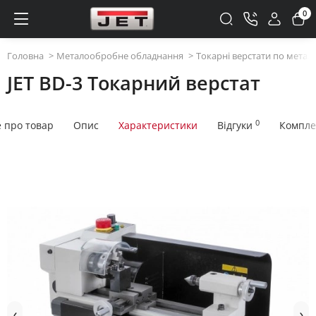
0
Головна
Металообробне обладнання
Токарні верстати по метал
JET BD-3 Токарний верстат
0
е про товар
Опис
Характеристики
Відгуки
Компле