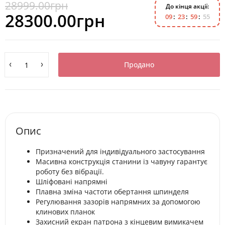
28999.00грн
До кінця акції:
28300.00грн
0
9
2
3
5
9
5
4
Продано
Опис
Призначений для індивідуального застосування
Масивна конструкція станини із чавуну гарантує
роботу без вібрації.
Шліфовані напрямні
Плавна зміна частоти обертання шпинделя
Регулювання зазорів напрямних за допомогою
клинових планок
Захисний екран патрона з кінцевим вимикачем