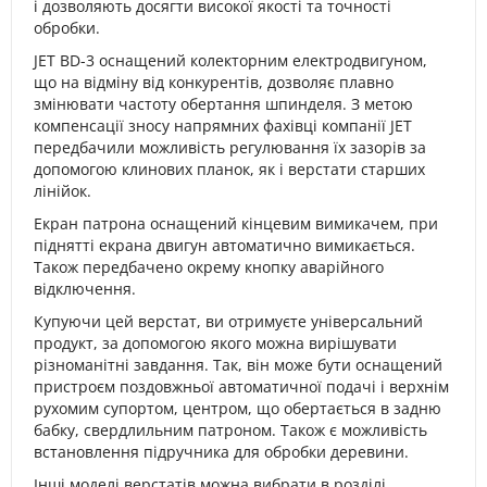
і дозволяють досягти високої якості та точності
обробки.
JET BD-3 оснащений колекторним електродвигуном,
що на відміну від конкурентів, дозволяє плавно
змінювати частоту обертання шпинделя. З метою
компенсації зносу напрямних фахівці компанії JET
передбачили можливість регулювання їх зазорів за
допомогою клинових планок, як і верстати старших
лінійок.
Екран патрона оснащений кінцевим вимикачем, при
піднятті екрана двигун автоматично вимикається.
Також передбачено окрему кнопку аварійного
відключення.
Купуючи цей верстат, ви отримуєте універсальний
продукт, за допомогою якого можна вирішувати
різноманітні завдання. Так, він може бути оснащений
пристроєм поздовжньої автоматичної подачі і верхнім
рухомим супортом, центром, що обертається в задню
бабку, свердлильним патроном. Також є можливість
встановлення підручника для обробки деревини.
Інші моделі верстатів можна вибрати в розділі