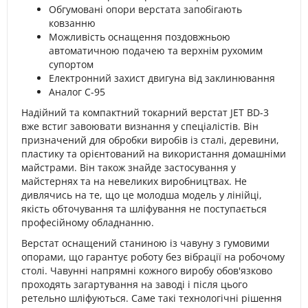
Обгумовані опори верстата запобігають
ковзанню
Можливість оснащення поздовжньою
автоматичною подачею та верхнім рухомим
супортом
Електронний захист двигуна від заклинювання
Аналог С-95
Надійний та компактний токарний верстат JET BD-3
вже встиг завоювати визнання у спеціалістів. Він
призначений для обробки виробів із сталі, деревини,
пластику та орієнтований на використання домашніми
майстрами. Він також знайде застосування у
майстернях та на невеликих виробництвах. Не
дивлячись на те, що це молодша модель у лінійці,
якість обточування та шліфування не поступається
професійному обладнанню.
Верстат оснащений станиною із чавуну з гумовими
опорами, що гарантує роботу без вібрації на робочому
столі. Чавунні напрямні кожного виробу обов'язково
проходять загартування на заводі і після цього
ретельно шліфуються. Саме такі технологічні рішення