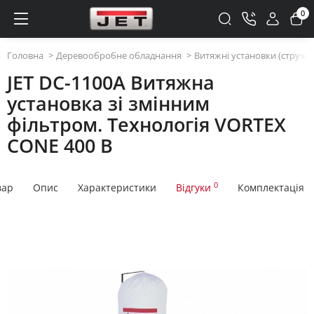
0
Головна
Деревообробне обладнання
Витяжні установки (стружк
JET DC-1100A Витяжна
установка зі змінним
фільтром. Технологія VORTEX
CONE 400 В
0
вар
Опис
Характеристики
Відгуки
Комплектація