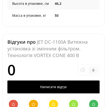
Высота в упаковке, см
46,2
Масса в упаковке, кг
50
Відгуки про
JET DC-1100A Витяжна
установка зі змінним фільтром.
Технологія VORTEX CONE 400 В
0
0
Написати відгук