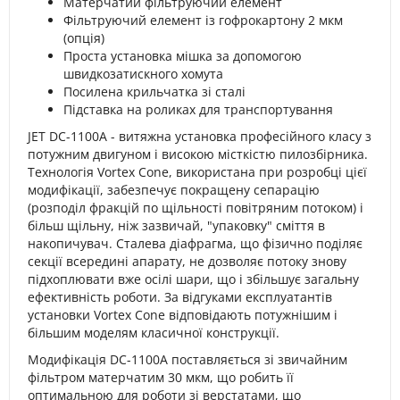
Матерчатий фільтруючий елемент
Фільтруючий елемент із гофрокартону 2 мкм
(опція)
Проста установка мішка за допомогою
швидкозатискного хомута
Посилена крильчатка зі сталі
Підставка на роликах для транспортування
JET DC-1100A - витяжна установка професійного класу з
потужним двигуном і високою місткістю пилозбірника.
Технологія Vortex Cone, використана при розробці цієї
модифікації, забезпечує покращену сепарацію
(розподіл фракцій по щільності повітряним потоком) і
більш щільну, ніж зазвичай, "упаковку" сміття в
накопичувач. Сталева діафрагма, що фізично поділяє
секції всередині апарату, не дозволяє потоку знову
підхоплювати вже осілі шари, що і збільшує загальну
ефективність роботи. За відгуками експлуатантів
установки Vortex Cone відповідають потужнішим і
більшим моделям класичної конструкції.
Модифікація DC-1100A поставляється зі звичайним
фільтром матерчатим 30 мкм, що робить її
оптимальною для роботи зі верстатами, що