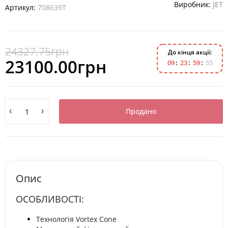
Виробник:
JET
Артикул:
708639T
24327.75грн
До кінця акції:
23100.00грн
0
9
2
3
5
9
5
4
Продано
Опис
ОСОБЛИВОСТІ:
Технологія Vortex Cone