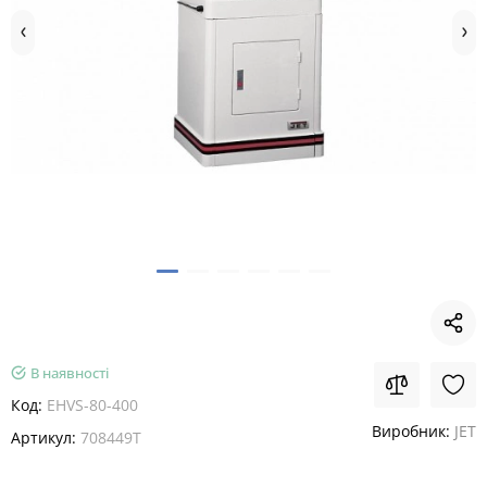
В наявності
Код:
EHVS-80-400
Виробник:
JET
Артикул:
708449T