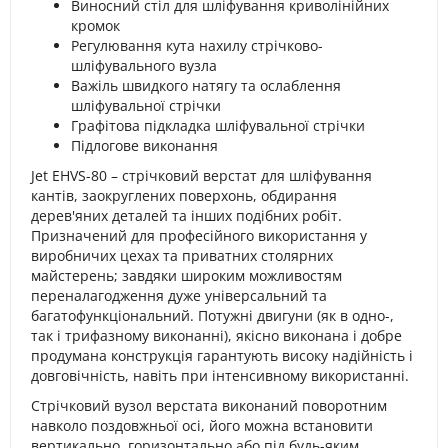
Виносний стіл для шліфування криволінійних
кромок
Регулювання кута нахилу стрічково-
шліфувального вузла
Важіль швидкого натягу та ослаблення
шліфувальної стрічки
Графітова підкладка шліфувальної стрічки
Підлогове виконання
Jet EHVS-80 – стрічковий верстат для шліфування
кантів, заокруглених поверхонь, обдирання
дерев'яних деталей та інших подібних робіт.
Призначений для професійного використання у
виробничих цехах та приватних столярних
майстерень; завдяки широким можливостям
переналагодження дуже універсальний та
багатофункціональний. Потужні двигуни (як в одно-,
так і трифазному виконанні), якісно виконана і добре
продумана конструкція гарантують високу надійність і
довговічність, навіть при інтенсивному використанні.
Стрічковий вузол верстата виконаний поворотним
навколо поздовжньої осі, його можна встановити
вертикально, горизонтально або під будь-яким