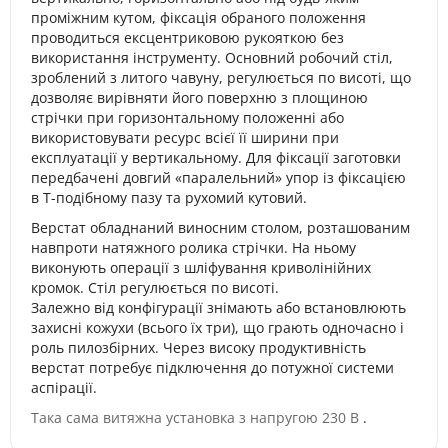
проміжним кутом, фіксація обраного положення
проводиться ексцентриковою рукояткою без
використання інструменту. Основний робочий стіл,
зроблений з литого чавуну, регулюється по висоті, що
дозволяє вирівняти його поверхню з площиною
стрічки при горизонтальному положенні або
використовувати ресурс всієї її ширини при
експлуатації у вертикальному. Для фіксації заготовки
передбачені довгий «паралельний» упор із фіксацією
в Т-подібному пазу та рухомий кутовий.
Верстат обладнаний виносним столом, розташованим
навпроти натяжного ролика стрічки. На ньому
виконують операції з шліфування криволінійних
кромок. Стіл регулюється по висоті.
Залежно від конфігурації знімають або встановлюють
захисні кожухи (всього їх три), що грають одночасно і
роль пилозбірних. Через високу продуктивність
верстат потребує підключення до потужної системи
аспірації.
Така сама витяжна установка з напругою 230 В
.