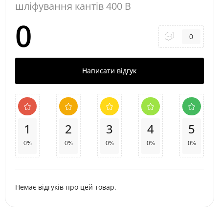
шліфування кантів 400 В
0
0
Написати відгук
1
2
3
4
5
0%
0%
0%
0%
0%
Немає відгуків про цей товар.