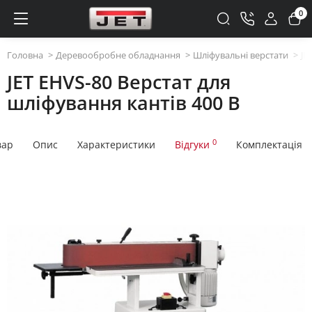
0
Головна
Деревообробне обладнання
Шліфувальні верстати
JE
JET EHVS-80 Верстат для
шліфування кантів 400 В
0
вар
Опис
Характеристики
Відгуки
Комплектація