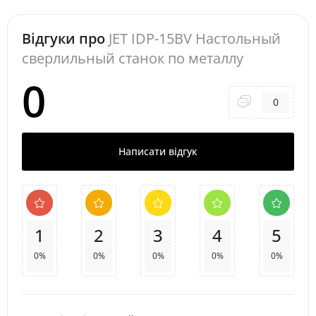
Відгуки про
JET IDP-15BV Настольный
сверлильный станок по металлу
0
0
Написати відгук
1
2
3
4
5
0%
0%
0%
0%
0%