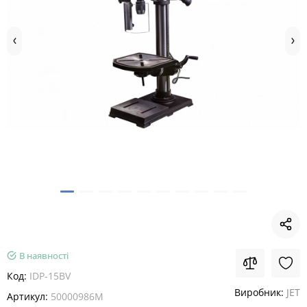
В наявності
Код:
IDP-15BV
Виробник:
JET
Артикул:
50000986M