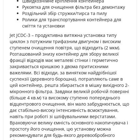
Швидкознімне кріплення контейнера
Рукоятка для очищення фільтра без демонтажу
Роздільний збір стружки/тирса та пилу
Ролики для транспортування контейнера для
сміття та установки
Jet JCDC-3 – продуктивна витяжна установка типу
циклон з потужним трифазним двигуном і високим
ступенем очищення повітря, що відходить (2 мкм).
Розташований знизу контейнер для збору великої
фракції відходів має металеві стінки і герметично
закривається кришкою з двома притискними
важелями. Всі відходи, за винятком найдрібнішої
суспензії (деревного борошна), потрапляють саме в
цей контейнер, решта збирається в мішку вихідного 2-
мікронного фільтра. Завдяки великій робочій поверхні
(більше 4 кв.м) та високому ступеню попереднього
відцентрового очищення, він мало забруднюється, що
дає стабільно-високу інтенсивність всмоктування,
навіть при роботі зі шліфувальними верстатами.
Враховуючи велику ємність основного накопичувача і
простоту його очищення, цю установку можна
рекомендувати для будь-якого деревообробного