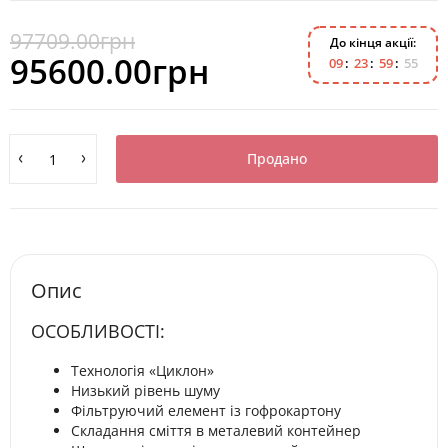
97709.00грн
До кінця акції:
95600.00грн
0
9
2
3
5
9
5
4
Продано
Опис
ОСОБЛИВОСТІ:
Технологія «Циклон»
Низький рівень шуму
Фільтруючий елемент із гофрокартону
Складання сміття в металевий контейнер