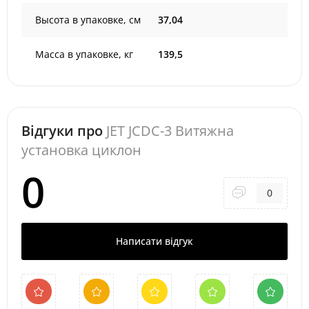
Высота в упаковке, см
37,04
Масса в упаковке, кг
139,5
Відгуки про
JET JCDC-3 Витяжна
установка циклон
0
0
Написати відгук