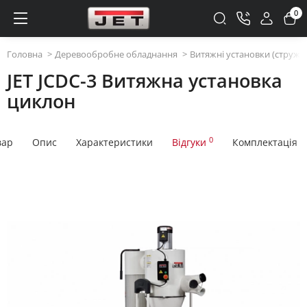
0
Головна
Деревообробне обладнання
Витяжні установки (стружк
JET JCDC-3 Витяжна установка
циклон
0
вар
Опис
Характеристики
Відгуки
Комплектація