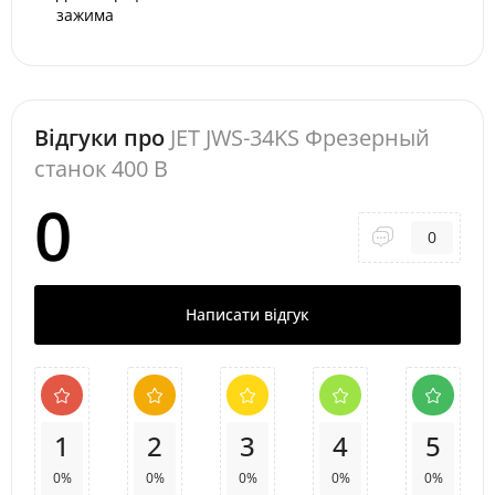
зажима
Відгуки про
JET JWS-34KS Фрезерный
станок 400 В
0
0
Написати відгук
1
2
3
4
5
0%
0%
0%
0%
0%