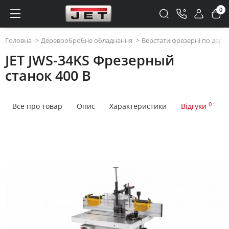
0
Головна
Деревообробне обладнання
Верстати фрезерні по дере
JET JWS-34KS Фрезерный
станок 400 В
0
Все про товар
Опис
Характеристики
Відгуки