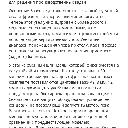
для решения производственных задач.
Основные базовые детали станка – тяжелый чугунный
стол и фрезерный упор из алюминиевого литья.
Теперь этот узел унифицирован с более дорогой
моделью, он оснащен алюминиевыми, а не
деревянными накладками и имеет прижимы-гребенки,
дополняющие вертикальный упор. Увеличен
диапазон перемещения упора по столу. Как и прежде,
есть отдельная регулировка положения приемного
(заднего) башмака.
У станка сменный шпиндель, который фиксируются на
валу гайкой и шомполом. Штатно установлен 30-
миллиметровый для насадных фрез, для концевых в
комплекте поставляются цанговые зажимы 8 мм, 12
мм и 1/2 дюйма. Для удобства смены оснастки
предусмотрена блокировка вращения вала; в целях
безопасности и защиты оборудования установлен
концевик, не позволяющий запустить мотор, пока
блокировка не снята. Четыре скорости вращения
меняют переустановкой поликлинового ремня. В
сравнении с предшествующей моделью
передаточный ряд «смещен вверх» в сторону больших