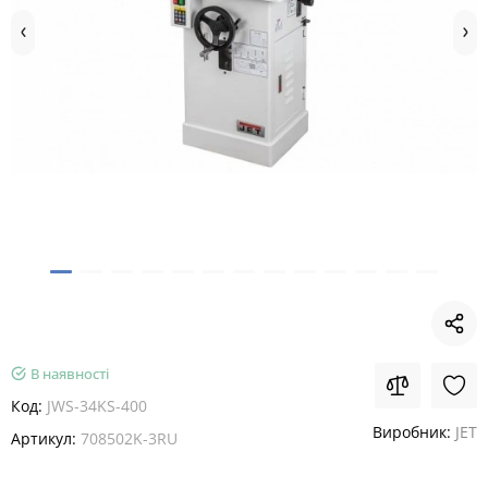
В наявності
Код:
JWS-34KS-400
Виробник:
JET
Артикул:
708502K-3RU