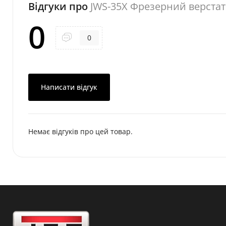
Відгуки про
JWS-35X Фрезерний верстат 
0
0
Написати відгук
Немає відгуків про цей товар.