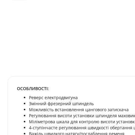
ОСОБЛИВОСТІ:
Реверс електродвигуна
Змінний фрезерний шпиндель
Можливість встановлення цангового затискача
Регулювання висоти установки шпинделя маховик
Міліметрова шкала для контролю висоти установ
4-ступінчасте регулювання швидкості обертання
Важіль швидкого натягу/послаблення ременя