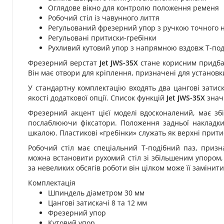
Оглядове вікно для контролю положення ременя
Робочий стіл із чавунного лиття
Регульований фрезерний упор з ручкою точного
Регульовані притиски-гребінки
Рухливий кутовий упор з напрямною вздовж Т-поді
Фрезерний верстат
Jet JWS-35X
стане корисним придба
Він має отвори для кріплення, призначені для установ
У стандартну комплектацію входять два цангові затиск
якості додаткової опції. Список функцій
Jet JWS-35X
знач
Фрезерний акцент цієї моделі вдосконалений, має збі
послаблюючи фіксатори. Положення задньої накладки
шкалою. Пластикові «гребінки» служать як верхні притис
Робочий стіл має спеціальний Т-подібний паз, призн
можна встановити рухомий стіл зі збільшеним упором, 
за невеликих обсягів роботи він цілком може її замінити
Комплектація
Шпиндель діаметром 30 мм
Цангові затискачі 8 та 12 мм
Фрезерний упор
Кутовий упор