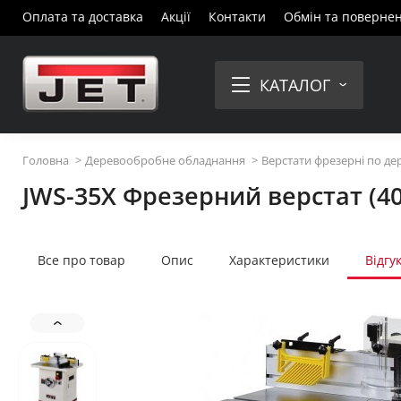
Оплата та доставка
Акції
Контакти
Обмін та поверне
КАТАЛОГ
Головна
Деревообробне обладнання
Верстати фрезерні по де
JWS-35X Фрезерний верстат (40
Все про товар
Опис
Характеристики
Відгу