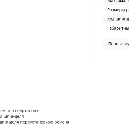
Максималь
Размеры ра
Ход шпинд
Габаритны
Перегляну
ом, що обертається.
ки шпинделя
 шпинделя переустановкою ременя