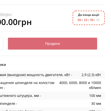
00грн
До кінця акції:
00.00грн
0
9
2
3
5
9
5
4
Продано
ики
ая (выходная) мощность двигателя, кВт -
2,9 (2,3) кВт
ращения шпинделя на холостом
4000, 6000, 8000 и 10000
ин -
об/мин
ытяжного штуцера, мм -
100 мм
пинделя -
30 мм