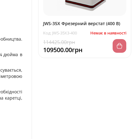
JWS-35X Фрезерний верстат (400 В)
Код: JWS-35X3-400
Немає в наявності
робництва.
114425.00грн
109500.00грн
 ¼ дюйма в
сувається,
ліметровою
обхідності
а каретці,