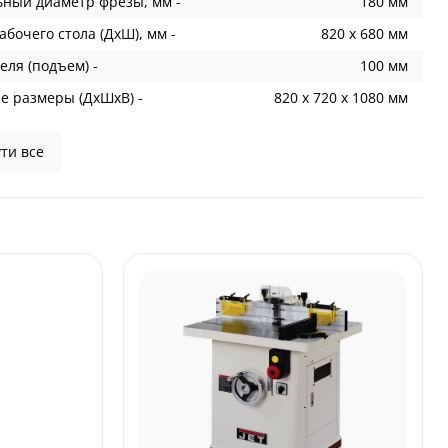
ный диаметр фрезы, мм -
180 мм
бочего стола (ДхШ), мм -
820 х 680 мм
еля (подъем) -
100 мм
е размеры (ДхШхВ) -
820 х 720 х 1080 мм
ти все