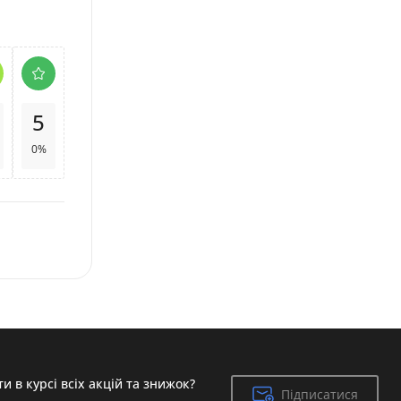
5
0%
и в курсі всіх акцій та знижок?
Підписатися
Підписатися