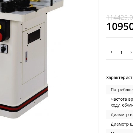
114425.
1095
Характерист
Потребляем
Частота в
ходу, об/м
Диаметр в
Диаметр ш