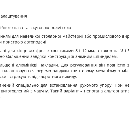
 налаштування
бного паза та з кутовою розміткою
нням для невеликої столярної майстерні або промислового ви
ки пристрою автоподачі.
ачі для кінцевих фрез з хвостиками 8 і 12 мм, а також на ½ і
но збільшений завдяки конструкції зі знімним шпинделем.
льшені алюмінієві накладки. Для регулювання він повністю з
 налаштовується окремо завдяки гвинтовому механізму з мі
ки і страхують від зворотного викиду.
ачений спеціально для встановлення рухомого упору. При не
виготовлений з чавуну. Такий варіант – непогана альтернатив
.