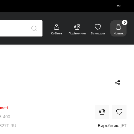
УК
0
Кабінет
Порівняння
Закладки
Кошик
ості
3-400
327T-RU
Виробник:
JET