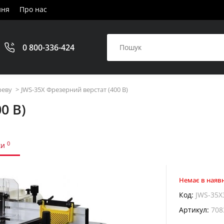
ння
Про нас
0 800-336-424
реву
JWS-35X Фрезерний верстат (400 В)
0 В)
0
ки
Немає в наявн
Код:
JWS-35X
Артикул:
708