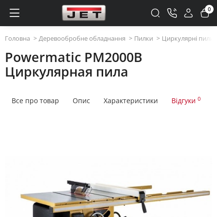
0
Головна
Деревообробне обладнання
Пилки
Циркулярні пили
Powermatic PM2000B
Циркулярная пила
0
Все про товар
Опис
Характеристики
Відгуки