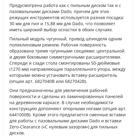
Предусмотрена работа как с пильным диском так и с
пазовальными дисками Dado, причем для этих
режущих инструментов используется разная посадка:
30 мм для пил и 15,88 мм для Dado, что позволяет
иметь широкий выбор оснастки в обоих случаях.
Пильный модуль чугунный, привод шпинделя одним
поликлиновым ремнем. Рабочая поверхность
образована тремя чугунными секциями: центральной
и двумя боковыми симметричными расширителями.
Спереди и сзади стола смонтированы 50-дюймовые
(1270 мм) направляющие параллельного упора, между
которыми можно установить вставку-расширитель
(опции арт. 6827040B или 6827042B).
Они предназначены для увеличения рабочей
поверхности и сделаны из ламинированных панелей
на деревянном каркасе. В случае необходимости
конструкцию дополняют опорными ногами (опция арт.
6441000B). Кроме этого предлагается сменные вставки
для работы с пазовальными дисками Dado и вставки
Zero-Clearance («С нулевым зазором») для пильных
дисков.