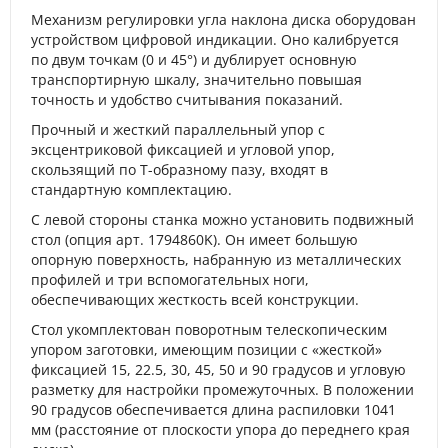
Механизм регулировки угла наклона диска оборудован
устройством цифровой индикации. Оно калибруется
по двум точкам (0 и 45°) и дублирует основную
транспортирную шкалу, значительно повышая
точность и удобство считывания показаний.
Прочный и жесткий параллельный упор с
эксцентриковой фиксацией и угловой упор,
скользящий по Т-образному пазу, входят в
стандартную комплектацию.
С левой стороны станка можно установить подвижный
стол (опция арт. 1794860K). Он имеет большую
опорную поверхность, набранную из металлических
профилей и три вспомогательных ноги,
обеспечивающих жесткость всей конструкции.
Стол укомплектован поворотным телескопическим
упором заготовки, имеющим позиции с «жесткой»
фиксацией 15, 22.5, 30, 45, 50 и 90 градусов и угловую
разметку для настройки промежуточных. В положении
90 градусов обеспечивается длина распиловки 1041
мм (расстояние от плоскости упора до переднего края