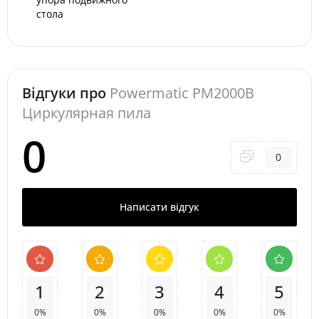
стола
Відгуки про
Powermatic PM2000B
Циркулярная пила
0
0
Написати відгук
1
2
3
4
5
0%
0%
0%
0%
0%