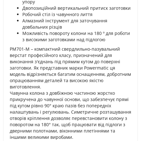
упору
Двопозиційний вертикальний притиск заготовки
Робочий стіл із чавунного лиття
Алмазний інструмент для заточування
довбальних різців
Можливість повороту колони на 180 º для роботи
з високими заготовками над підлогою
PM701-M – компактний свердлильно-пазувальний
верстат професійного класу, призначений для
виконання з'єднань під прямим кутом до поверхні
заготовки. Як представник марки Powermatic ця
модель відрізняється багатим оснащенням, добротним
опрацюванням деталей та високою якістю
виготовлення.
Чавунна колона з довбіжною частиною жорстко
прикручена до чавунної основи, що забезпечує прямі
під кутом рівно 90° краю пазів без попередніх
налаштувань і регулювань. Симетричне розташування
отворів кріплення дозволяє перевстановити колону з
поворотом на 180° так, щоб працювати від підлоги з
дверними полотнами, віконними плетіннями та
іншими великими виробами.