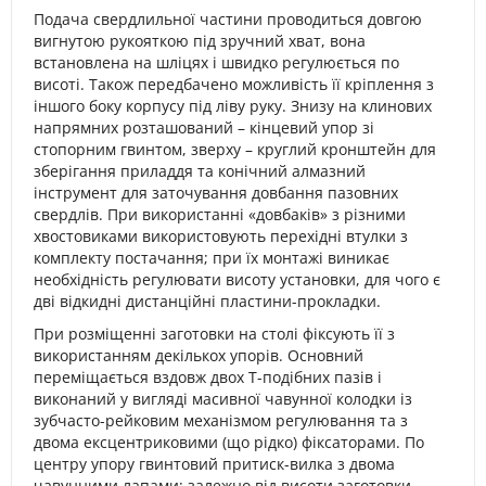
Подача свердлильної частини проводиться довгою
вигнутою рукояткою під зручний хват, вона
встановлена на шліцях і швидко регулюється по
висоті. Також передбачено можливість її кріплення з
іншого боку корпусу під ліву руку. Знизу на клинових
напрямних розташований – кінцевий упор зі
стопорним гвинтом, зверху – круглий кронштейн для
зберігання приладдя та конічний алмазний
інструмент для заточування довбання пазовних
свердлів. При використанні «довбаків» з різними
хвостовиками використовують перехідні втулки з
комплекту постачання; при їх монтажі виникає
необхідність регулювати висоту установки, для чого є
дві відкидні дистанційні пластини-прокладки.
При розміщенні заготовки на столі фіксують її з
використанням декількох упорів. Основний
переміщається вздовж двох Т-подібних пазів і
виконаний у вигляді масивної чавунної колодки із
зубчасто-рейковим механізмом регулювання та з
двома ексцентриковими (що рідко) фіксаторами. По
центру упору гвинтовий притиск-вилка з двома
чавунними лапами; залежно від висоти заготовки