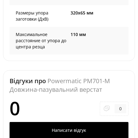
Размеры упора
320х65 мм
заготовки (ДхВ)
Максимальное
110 мм
расстояние от упора до
центра резца
Відгуки про
Powermatic PM701-M
Довжина-пазувальний верстат
0
0
Написати відгук