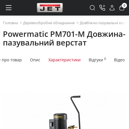
0
Головна
Деревообробне обладнання
Довбіжно-пазувальні верст
Powermatic PM701-M Довжина-
пазувальний верстат
0
е про товар
Опис
Характеристики
Відгуки
Відео