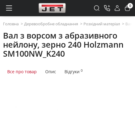
0
Головна
Деревообробне обладнання
Розхідний матеріал
Вал 
Вал з ворсом з абразивного
нейлону, зерно 240 Holzmann
SM100NW_K240
0
Все про товар
Опис
Відгуки