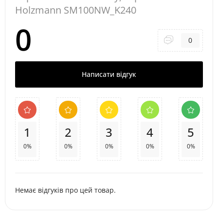
Holzmann SM100NW_K240
0
0
Написати відгук
1
2
3
4
5
0%
0%
0%
0%
0%
Немає відгуків про цей товар.