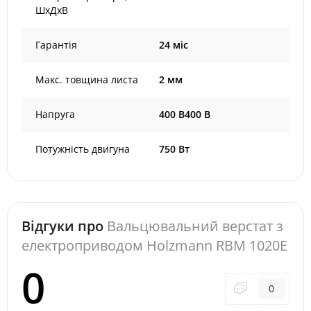
ШхДхВ
Гарантія
24 міс
Макс. товщина листа
2 мм
Напруга
400 В400 В
Потужність двигуна
750 Вт
Відгуки про
Вальцювальний верстат з
електроприводом Holzmann RBM 1020E
0
0