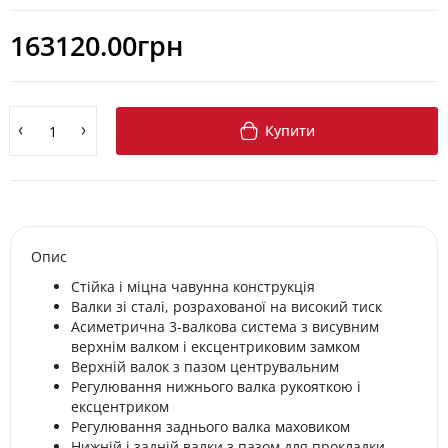
163120.00грн
Купити
Опис
Стійка і міцна чавунна конструкція
Валки зі сталі, розрахованої на високий тиск
Асиметрична 3-валкова система з висувним
верхнім валком і ексцентриковим замком
Верхній валок з пазом центрувальним
Регулювання нижнього валка рукояткою і
ексцентриком
Регулювання заднього валка маховиком
Нижній і задній валки з пазом для прокладки