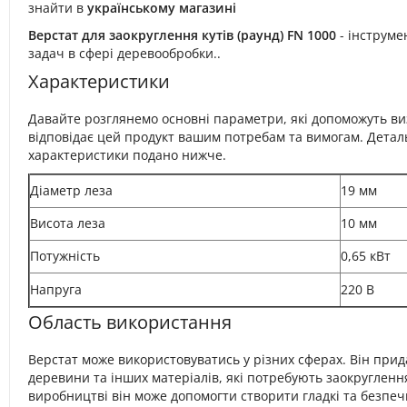
знайти в
українському магазині
Верстат для заокруглення кутів (раунд) FN 1000
- інструме
задач в сфері деревообробки..
Характеристики
Давайте розглянемо основні параметри, які допоможуть ви
відповідає цей продукт вашим потребам та вимогам. Деталь
характеристики подано нижче.
Діаметр леза
19 мм
Висота леза
10 мм
Потужність
0,65 кВт
Напруга
220 В
Область використання
Верстат може використовуватись у різних сферах. Він при
деревини та інших матеріалів, які потребують заокруглення
виробництві він може допомогти створити гладкі та безпечн