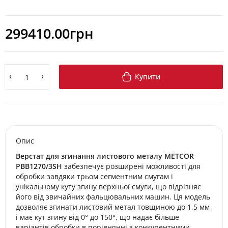
299410.00грн
Купити
Опис
Верстат для згинання листового металу METCOR
PBB1270/3SH
забезпечує розширені можливості для
обробки завдяки трьом сегментним смугам і
унікальному куту згину верхньої смуги, що відрізняє
його від звичайних фальцювальних машин. Ця модель
дозволяє згинати листовий метал товщиною до 1,5 мм
і має кут згину від 0° до 150°, що надає більше
варіантів обробки в порівнянні з конкурентними