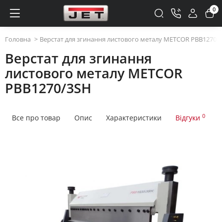
0
Головна
Верстат для згинання листового металу METCOR PBB1270/
Верстат для згинання
листового металу METCOR
PBB1270/3SH
0
Все про товар
Опис
Характеристики
Відгуки