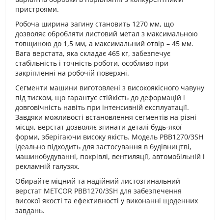
пристроями.
Робоча ширина загину становить 1270 мм, що
дозволяє обробляти листовий метал з максимальною
товщиною до 1,5 мм, а максимальний отвір – 45 мм.
Вага верстата, яка складає 465 кг, забезпечує
стабільність і точність роботи, особливо при
закріпленні на робочій поверхні.
Сегменти машини виготовлені з високоякісного чавуну
під тиском, що гарантує стійкість до деформацій і
довговічність навіть при інтенсивній експлуатації.
Завдяки можливості встановлення сегментів на різні
місця, верстат дозволяє згинати деталі будь-якої
форми, зберігаючи високу якість. Модель PBB1270/3SH
ідеально підходить для застосування в будівництві,
машинобудуванні, покрівлі, вентиляції, автомобільній і
рекламній галузях.
Обирайте міцний та надійний листозгинальний
верстат METCOR PBB1270/3SH для забезпечення
високої якості та ефективності у виконанні щоденних
завдань.