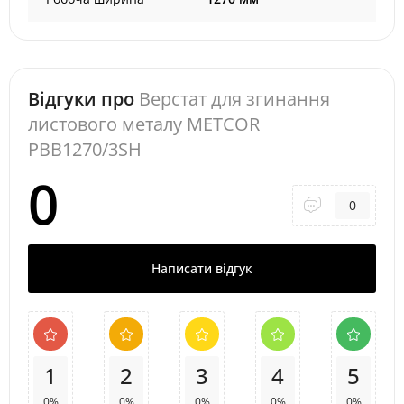
Відгуки про
Верстат для згинання
листового металу METCOR
PBB1270/3SH
0
0
Написати відгук
1
2
3
4
5
0%
0%
0%
0%
0%