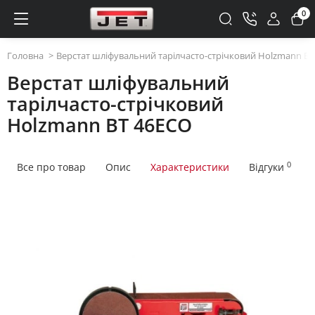
0
Головна
Верстат шліфувальний тарілчасто-стрічковий Holzmann B
Верстат шліфувальний
тарілчасто-стрічковий
Holzmann BT 46ECO
0
Все про товар
Опис
Характеристики
Відгуки