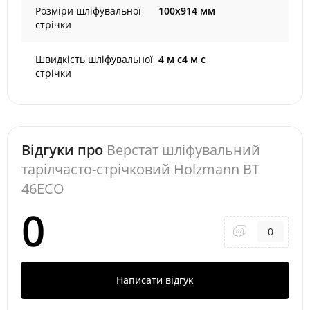
Розміри шліфувальної
100x914 мм
стрічки
Швидкість шліфувальної
4 м с4 м с
стрічки
Відгуки про
Верстат шліфувальний
тарілчасто-стрічковий Holzmann BT
46ECO
0
0
Написати відгук