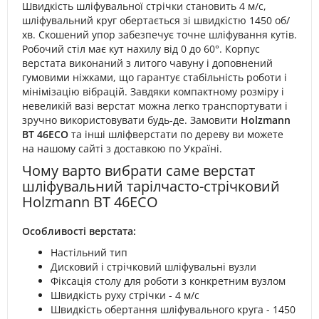
Швидкість шліфувальної стрічки становить 4 м/с,
шліфувальний круг обертається зі швидкістю 1450 об/
хв. Скошений упор забезпечує точне шліфування кутів.
Робочий стіл має кут нахилу від 0 до 60°. Корпус
верстата виконаний з литого чавуну і доповнений
гумовими ніжками, що гарантує стабільність роботи і
мінімізацію вібрацій. Завдяки компактному розміру і
невеликій вазі верстат можна легко транспортувати і
зручно використовувати будь-де. Замовити
Holzmann
BT 46ECO
та інші шліфверстати по дереву ви можете
на нашому сайті з доставкою по Україні.
Чому варто вибрати саме верстат
шліфувальний тарілчасто-стрічковий
Holzmann BT 46ECO
Особливості верстата:
Настільний тип
Дисковий і стрічковий шліфувальні вузли
Фіксація столу для роботи з конкретним вузлом
Швидкість руху стрічки - 4 м/с
Швидкість обертання шліфувального круга - 1450