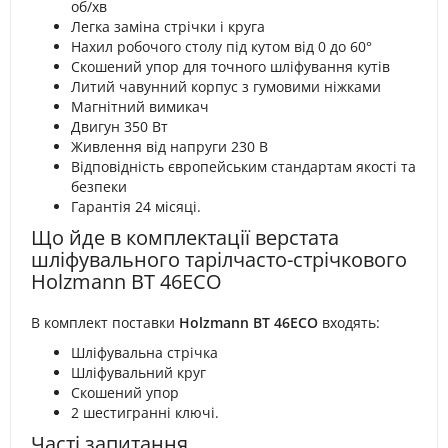
об/хв
Легка заміна стрічки і круга
Нахил робочого столу під кутом від 0 до 60°
Скошений упор для точного шліфування кутів
Литий чавунний корпус з гумовими ніжками
Магнітний вимикач
Двигун 350 Вт
Живлення від напруги 230 В
Відповідність європейським стандартам якості та
безпеки
Гарантія 24 місяці.
Що йде в комплектації верстата
шліфувального тарілчасто-стрічкового
Holzmann BT 46ECO
В комплект поставки
Holzmann BT 46ECO
входять:
Шліфувальна стрічка
Шліфувальний круг
Скошений упор
2 шестигранні ключі.
Часті запитання