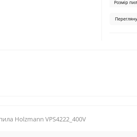
Розмір пил
Перегляну
пила Holzmann VPS4222_400V