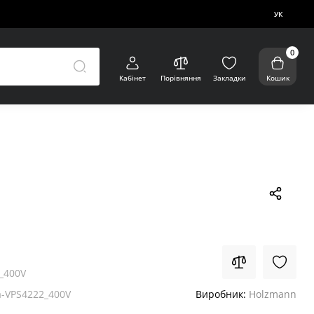
УК
0
Кабінет
Порівняння
Закладки
Кошик
_400V
-VPS4222_400V
Виробник:
Holzmann