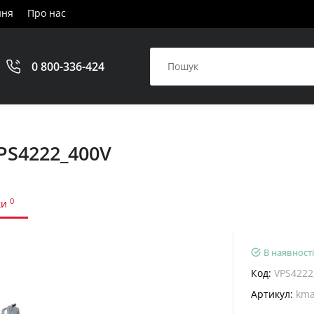
ння
Про нас
0 800-336-424
PS4222_400V
0
ки
В наявності
Код:
VPS4222
Артикул:
kma