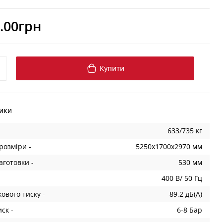
.00грн
Купити
ики
633/735 кг
розміри -
5250x1700x2970 мм
аготовки -
530 мм
400 В/ 50 Гц
кового тиску -
89,2 дБ(А)
ск -
6-8 Бар