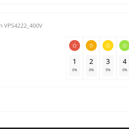
n VPS4222_400V
1
2
3
4
0%
0%
0%
0%