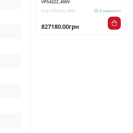
VPS4222_400V
Код: VPS4222_400V
В наявності
827180.00грн