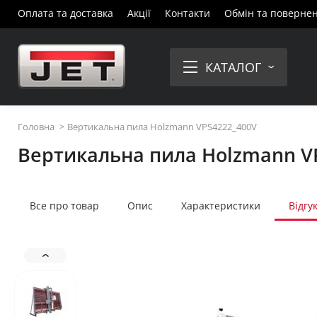
Оплата та доставка
Акції
Контакти
Обмін та поверне
КАТАЛОГ
Головна
Вертикальна пила Holzmann VPS4222_400V
Вертикальна пила Holzmann V
Все про товар
Опис
Характеристики
Відгу