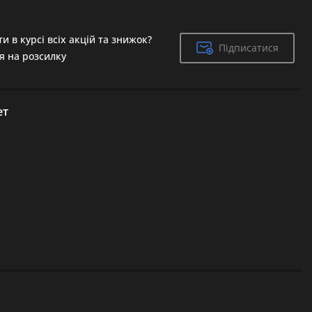
и в курсі всіх акцій та знижок?
Підписатися
Підписатися
я на розсилку
ет