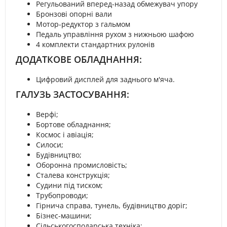
Регульований вперед-назад обмежувач упору
Бронзові опорні вали
Мотор-редуктор з гальмом
Педаль управління рухом з нижньою шафою
4 комплекти стандартних рулонів
ДОДАТКОВЕ ОБЛАДНАННЯ:
Цифровий дисплей для заднього м'яча.
ГАЛУЗЬ ЗАСТОСУВАННЯ:
Верфі;
Бортове обладнання;
Космос і авіація;
Силоси;
Будівництво;
Оборонна промисловість;
Сталева конструкція;
Судини під тиском;
Трубопроводи;
Гірнича справа, тунель, будівництво доріг;
Бізнес-машини;
Сільськогосподарська техніка;