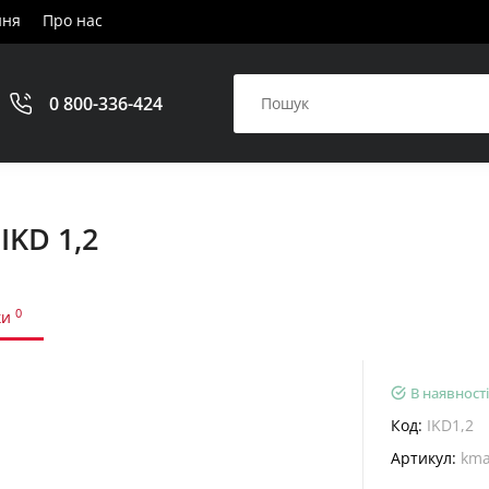
ння
Про нас
0 800-336-424
IKD 1,2
0
ки
В наявності
Код:
IKD1,2
Артикул:
kma