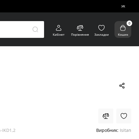
УК
0
Кабінет
Порівняння
Закладки
Кошик
-IKD1,2
Виробник:
Isitan