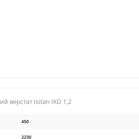
й верстат Isitan IKD 1,2
450
2230