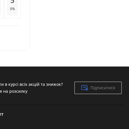
5
0%
и в курсі всіх акцій та знижок?
Підписатися
Підписатися
я на розсилку
ет