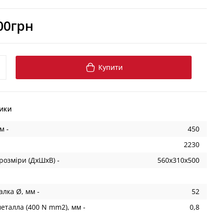
00грн
Купити
ики
м -
450
2230
розміри (ДхШхВ) -
560х310х500
лка Ø, мм -
52
еталла (400 N mm2), мм -
0,8