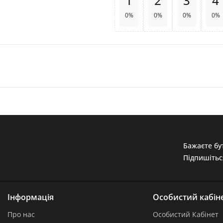
1
2
3
4
0%
0%
0%
0%
Бажаєте бут
Підпишітьс
Інформація
Особистий кабін
Про нас
Особистий Кабінет