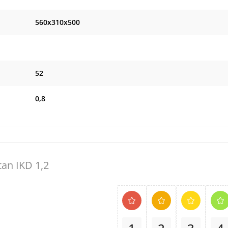
560х310х500
52
0,8
an IKD 1,2