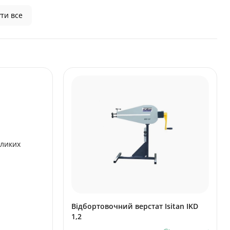
ти все
еликих
Відбортовочний верстат Isitan IKD
1,2