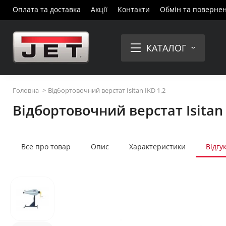
Оплата та доставка
Акції
Контакти
Обмін та поверне
КАТАЛОГ
Головна
Відбортовочний верстат Isitan IKD 1,2
Відбортовочний верстат Isitan 
Все про товар
Опис
Характеристики
Відгу