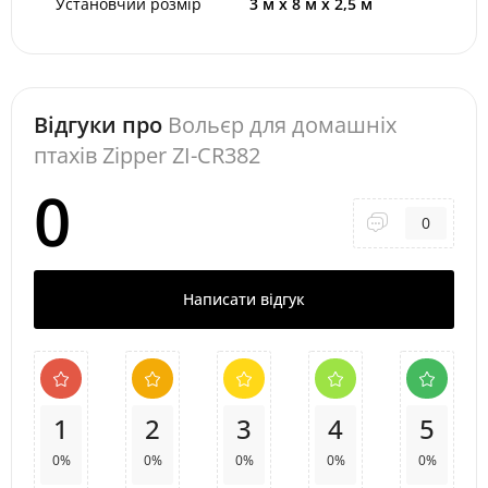
Установчий розмір
3 м x 8 м x 2,5 м
Відгуки про
Вольєр для домашніх
птахів Zipper ZI-CR382
0
0
Написати відгук
1
2
3
4
5
0%
0%
0%
0%
0%