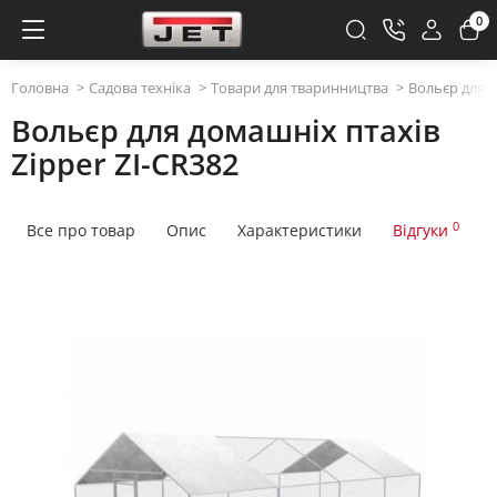
0
Головна
Садова техніка
Товари для тваринництва
Вольєр для д
Вольєр для домашніх птахів
Zipper ZI-CR382
0
Все про товар
Опис
Характеристики
Відгуки