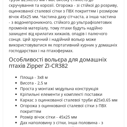
скручування та корозії. Огорожа - зі стійкої до розриву,
оцинкованої сталевої сітки з ПВХ покриттям і розміром
вічок 45x25 мм. Частина даху сітчаста, а інша частина
- з водонепроникного, стійкого до ультрафіолетових
променів матеріалу, тому птахи будуть надійно
захищені від крилатих хижаків, опадів і палючого
сонця. Цей зручний і надійний вольєр може
використовуватися як портативний курник у домашніх
господарствах і на птахофермах.
Особливості вольєра для домашніх
птахів Zipper ZI-CR382
Площа - 3х8 м
Висота - 2,5 м
Проста у монтажі модульна конструкція
Кріпильні елементи у комплекті поставки
Каркас з оцинкованої сталевої труби ø25x0,65 мм
Огорожа з оцинкованої сталевої сітки з ПВХ
покриттям
Розмір вічок сітки - 45x25 мм
Дах наполовину з сітки, інша половина - з