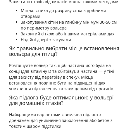
Захистити птахів від хижаків можна такими методами:
Міцна, стійка до розриву сітка з дрібними
отворами
Закопування сітки на глибину мінімум 30-50 см
по периметру вольєра
Закритий сіткою або іншими матеріалами дах
Надійні двері з засувами.
Як правильно вибрати місце встановлення
вольєра для птиці?
Розташуйте вольєр так, щоб частина його була на
сонці (для вітаміну D та обігріву), а частина — у тіні
(для захисту від перегріву в спеку). Місце
встановлення повинне бути на підвищенні для
уникнення підтоплення та захищеним від протягів.
Яка підлога буде оптимальною у вольєрі
для домашніх птахів?
Найкращими варіантами є земляна підлога з
дренажем для уникнення заболочення або бетон з
товстим шаром підстилки.