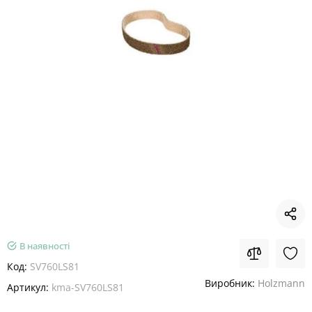
В наявності
Код:
SV760LS81
Виробник:
Holzmann
Артикул:
kma-SV760LS81