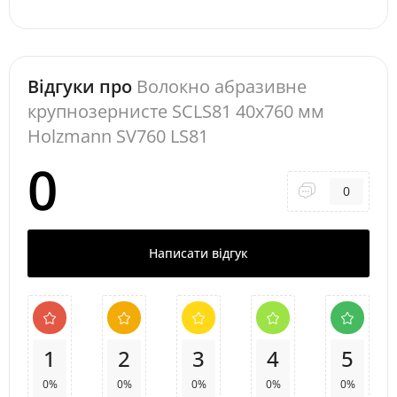
Відгуки про
Волокно абразивне
крупнозернисте SCLS81 40x760 мм
Holzmann SV760 LS81
0
0
Написати відгук
1
2
3
4
5
0%
0%
0%
0%
0%