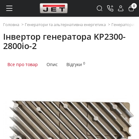
0
Головна
Генератори та альтернативна енергетика
Генератори та
Інвертор генератора KP2300-
2800io-2
0
Все про товар
Опис
Відгуки