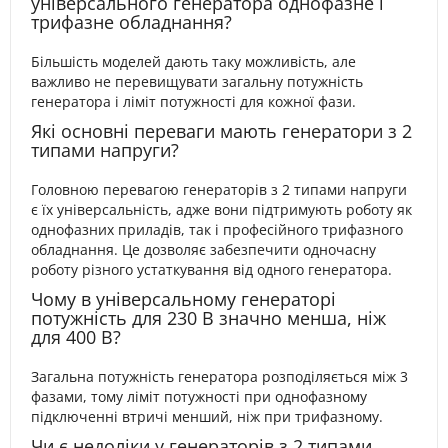
універсального генератора однофазне і
трифазне обладнання?
Більшість моделей дають таку можливість, але
важливо не перевищувати загальну потужність
генератора і ліміт потужності для кожної фази.
Які основні переваги мають генератори з 2
типами напруги?
Головною перевагою генераторів з 2 типами напруги
є їх універсальність, адже вони підтримують роботу як
однофазних приладів, так і професійного трифазного
обладнання. Це дозволяє забезпечити одночасну
роботу різного устаткування від одного генератора.
Чому в універсальному генераторі
потужність для 230 В значно менша, ніж
для 400 В?
Загальна потужність генератора розподіляється між 3
фазами, тому ліміт потужності при однофазному
підключенні втричі менший, ніж при трифазному.
Чи є недоліки у генераторів з 2 типами