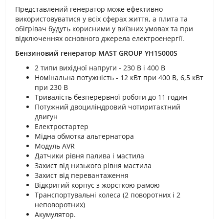
Представлений генератор може ефективно
використовуватися у всіх сферах життя, а плита та
обігрівач будуть корисними у виїзних умовах та при
відключеннях основного джерела електроенергії.
Бензиновий генератор MAST GROUP YH15000S
2 типи вихідної напруги - 230 В і 400 В
Номінальна потужність - 12 кВт при 400 В, 6,5 кВт
при 230 В
Тривалість безперервної роботи до 11 годин
Потужний двоциліндровий чотиритактний
двигун
Електростартер
Мідна обмотка альтернатора
Модуль AVR
Датчики рівня палива і мастила
Захист від низького рівня мастила
Захист від перевантаження
Відкритий корпус з жорсткою рамою
Транспортувальні колеса (2 поворотних і 2
неповоротних)
Акумулятор.