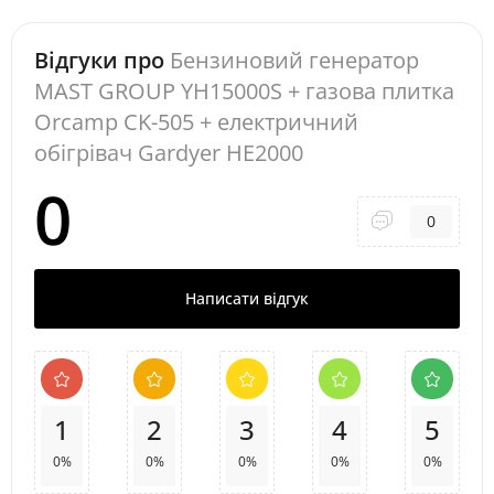
Відгуки про
Бензиновий генератор
MAST GROUP YH15000S + газова плитка
Orcamp CK-505 + електричний
обігрівач Gardyer HE2000
0
0
Написати відгук
1
2
3
4
5
0%
0%
0%
0%
0%