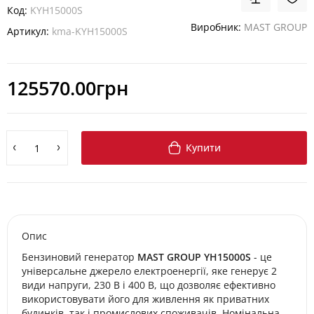
Код:
KYH15000S
Виробник:
MAST GROUP
Артикул:
kma-KYH15000S
125570.00грн
Купити
Опис
Бензиновий генератор
MAST GROUP YH15000S
- це
універсальне джерело електроенергії, яке генерує 2
види напруги, 230 В і 400 В, що дозволяє ефективно
використовувати його для живлення як приватних
будинків, так і промислових споживачів. Номінальна