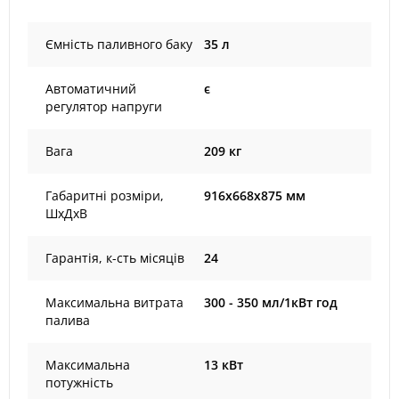
Ємність паливного баку
35 л
Автоматичний
є
регулятор напруги
Вага
209 кг
Габаритні розміри,
916х668х875 мм
ШхДхВ
Гарантія, к-сть місяців
24
Максимальна витрата
300 - 350 мл/1кВт год
палива
Максимальна
13 кВт
потужність