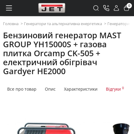
0
Головна
Генератори та альтернативна енергетика
Генератори та
Бензиновий генератор MAST
GROUP YH15000S + газова
плитка Orcamp CK-505 +
електричний обігрівач
Gardyer HE2000
0
Все про товар
Опис
Характеристики
Відгуки