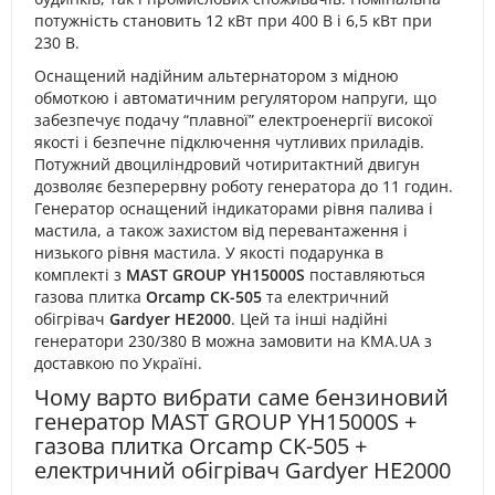
потужність становить 12 кВт при 400 В і 6,5 кВт при
230 В.
Оснащений надійним альтернатором з мідною
обмоткою і автоматичним регулятором напруги, що
забезпечує подачу “плавної” електроенергії високої
якості і безпечне підключення чутливих приладів.
Потужний двоциліндровий чотиритактний двигун
дозволяє безперервну роботу генератора до 11 годин.
Генератор оснащений індикаторами рівня палива і
мастила, а також захистом від перевантаження і
низького рівня мастила. У якості подарунка в
комплекті з
MAST GROUP YH15000S
поставляються
газова плитка
Orcamp CK-505
та електричний
обігрівач
Gardyer HE2000
. Цей та інші надійні
генератори 230/380 В можна замовити на KMA.UA з
доставкою по Україні.
Чому варто вибрати саме бензиновий
генератор MAST GROUP YH15000S +
газова плитка Orcamp CK-505 +
електричний обігрівач Gardyer HE2000