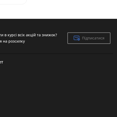
и в курсі всіх акцій та знижок?
Підписатися
Підписатися
я на розсилку
ет