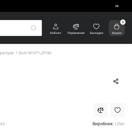
УК
0
Кабінет
Порівняння
Закладки
Кошик
раторів
Болт М10*1,25*80
643
Виробник:
Lifan