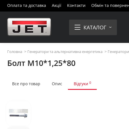
Оплата та доставка
Акції
Контакти
Обмін та поверне
КАТАЛОГ
Головна
Генератори та альтернативна енергетика
Генератори 
Болт М10*1,25*80
0
Все про товар
Опис
Відгуки