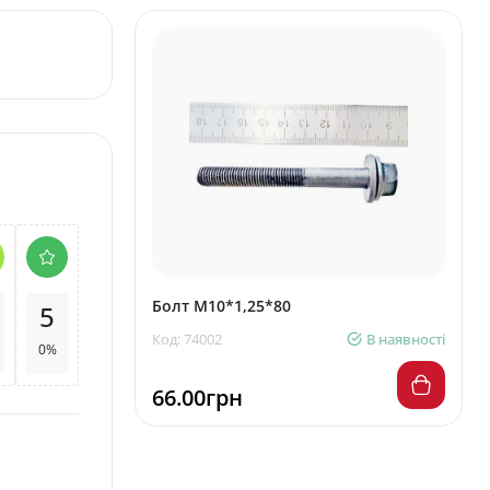
Болт М10*1,25*80
5
Код: 74002
В наявності
0%
66.00грн