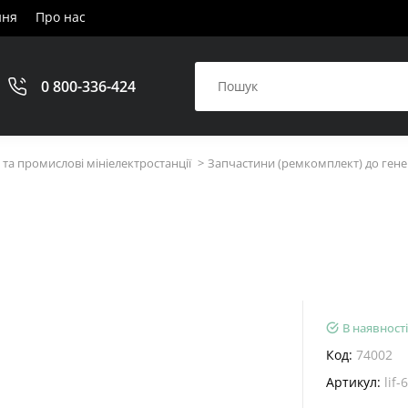
ння
Про нас
0 800-336-424
та промислові мініелектростанції
Запчастини (ремкомплект) до гене
В наявності
Код:
74002
Артикул:
lif-