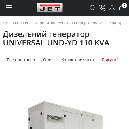
0
Головна
Генератори та альтернативна енергетика
Генератори та
Дизельний генератор
UNIVERSAL UND-YD 110 KVA
0
Все про товар
Опис
Характеристики
Відгуки