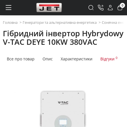
0
Головна
Генератори та альтернативна енергетика
Сонячна енер
Гібридний інвертор Hybrydowy
V-TAC DEYE 10KW 380VAC
0
Все про товар
Опис
Характеристики
Відгуки