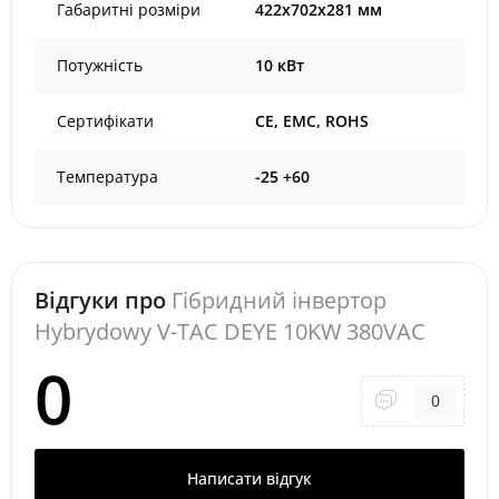
Габаритні розміри
422x702x281 мм
Потужність
10 кВт
Сертифікати
CE, EMC, ROHS
Температура
-25 +60
Відгуки про
Гібридний інвертор
Hybrydowy V-TAC DEYE 10KW 380VAC
0
0
Написати відгук