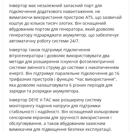
Інвертор має незалежний запасний порт для
підключення додаткового навантаження, не
вимагаючи використання пристрою ATS, що зазвичай
коштує до кількох тисяч злотих. Він оснащений
вбудованим портом для генератора, який дозволяє
генератору підзаряджати акумулятор, що забезпечує
автоматичну роботу системи 24/7.
Інвертор також підтримує підключення
вітрогенератора і дозволяє використовувати два
методи для розширення існуючої фотоелектричної
системи змінного струму до системи з накопиченням
енергії. Він підтримує паралельне підключення до 16
трифазних пристроїв і функцію "Час використання",
яка дозволяє налаштовувати 6 різних періодів для
зарядки та розрядки акумулятора.
Інвертор DEYE V-TAC має розширену систему
моніторингу падіння напруги для підтримки
стабільності і надійності. Він оснащений кольоровим
сенсорним екраном для зручності використання і
обслуговування, а також вбудованим захисним
вимикачем для підвищення безпеки експлуатації.