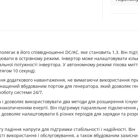
олягає в його співвідношенні DC/AC, яке становить 1,3. Він під
цювати в острівному режимі. Інвертор може налаштовувати кільк
мальної потужності інвертора. У автономному режимі пікова мит
ягом 10 секунд).
ння додаткового навантаження, не вимагаючи використання п
 оснащений вбудованим портом для генератора, який дозволяє г
оботу системи 24/7.
 і дозволяє використовувати два методи для розширення існую
 накопиченням енергії. Він підтримує паралельне підключення 
 дозволяє налаштовувати 6 різних періодів для зарядки та розр
 падіння напруги для підтримки стабільності і надійності. Він
і використання і обслуговування, а також вбудованим захисн