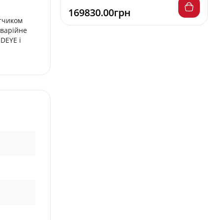
169830.00грн
атчиком
аварійне
DEYE і