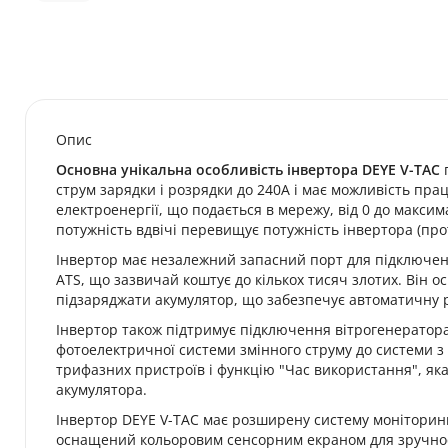
Опис
Основна унікальна особливість інвертора DEYE V-TAC
п
струм зарядки і розрядки до 240А і має можливість пра
електроенергії, що подається в мережу, від 0 до макси
потужність вдвічі перевищує потужність інвертора (прот
Інвертор має незалежний запасний порт для підключе
ATS, що зазвичай коштує до кількох тисяч злотих. Він
підзаряджати акумулятор, що забезпечує автоматичну р
Інвертор також підтримує підключення вітрогенератора
фотоелектричної системи змінного струму до системи з
трифазних пристроїв і функцію "Час використання", яка
акумулятора.
Інвертор DEYE V-TAC має розширену систему моніторингу
оснащений кольоровим сенсорним екраном для зручност