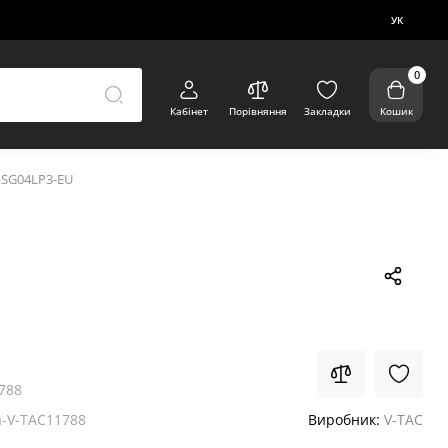
УК
0
Кабінет
Порівняння
Закладки
Кошик
-SG04LP3-EU
788
-V-TAC11788
Виробник:
V-TAC