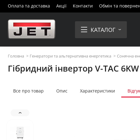
Оплата та доставка
Акції
Контакти
Обмін та поверне
КАТАЛОГ
Головна
Генератори та альтернативна енергетика
Сонячна ен
Гібридний інвертор V-TAC 6KW
Все про товар
Опис
Характеристики
Відгу