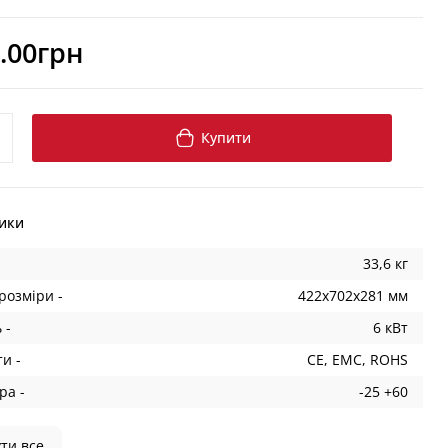
.00грн
Купити
ики
33,6 кг
розміри -
422x702x281 мм
 -
6 кВт
и -
CE, EMC, ROHS
ра -
-25 +60
ти все