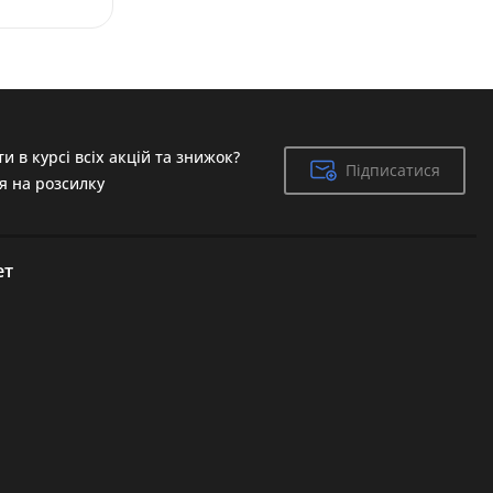
и в курсі всіх акцій та знижок?
Підписатися
Підписатися
я на розсилку
ет