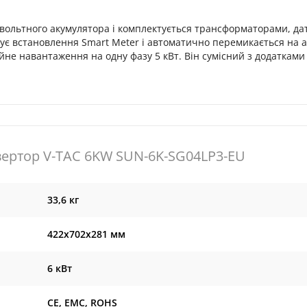
овольтного акумулятора і комплектується трансформаторами, д
бує встановлення Smart Meter і автоматично перемикається на 
йне навантаження на одну фазу 5 кВт. Він сумісний з додатками 
вертор V-TAC 6KW SUN-6K-SG04LP3-EU
33,6 кг
422x702x281 мм
6 кВт
CE, EMC, ROHS