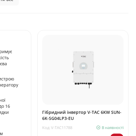
тримує
ість
тєва
ристрою
енератору
чої
до 16
ядки
Гібридний інвертор V-TAC 6KW SUN-
6K-SG04LP3-EU
Код: V-TAC11788
В наявності
им