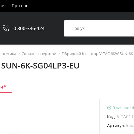
ння
Про нас
0 800-336-424
ергетика
Сонячні інвертори
Гібридний інвертор V-TAC 6KW SUN-6K
 SUN-6K-SG04LP3-EU
0
ки
В наявності
Код:
V-TAC11
Артикул:
kma