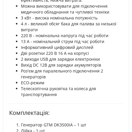
ефективність, нижча витрата.
Можна використовувати для підключення
медичного обладнання та чутливої ​​техніки
3 кВт - висока номінальна потужність
4 л - великий обсяг бака для палива за низької
витрати
220 В - номінальна напруга під час роботи
13 А - номінальний струм під час роботи
Інформативний цифровий дисплей
Дві розетки 220 В 16 А на корпусі
2 виходи USB для зарядки електроніки
Вихід DC 12В для зарядки акумуляторів
Роз'єм для паралельного підключення 2
генераторів
ECO-режим
Телескопічна рукоятка та колеса для
транспортування
Комплектація:
Генератор GTM DK3500iA – 1 шт
Лійка - 1 шт