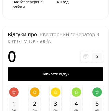
Час безперервної
4.0 год
роботи
Відгуки про
Інверторний генератор 3
кВт GTM DK3500iA
0
0
Написати відгук
1
2
3
4
5
0%
0%
0%
0%
0%