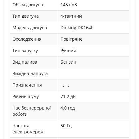
Об`єм двигуна
145 см3
Тип двигуна
4-тактний
Модель двигуна
Dinking DK164F
Охолодження
Повітряне
Тип запуску
Ручний
Вид палива
Бензин
Вихідна напруга
Призначення
, , , ,
Рівень шуму
71.2 дБ
Час безперервної
4.0 год
роботи
Частота
50 Гц
електромережі