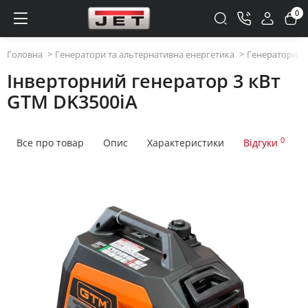
0
Головна
Генератори та альтернативна енергетика
Генератори та
Інверторний генератор 3 кВт
GTM DK3500iA
0
Все про товар
Опис
Характеристики
Відгуки