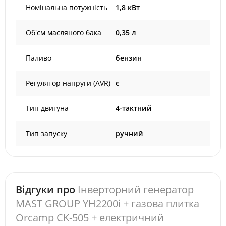
Номінальна потужність
1,8 кВт
Об'єм масляного бака
0,35 л
Паливо
бензин
Регулятор напруги (AVR)
є
Тип двигуна
4-тактний
Тип запуску
ручний
Відгуки про
Інверторний генератор
MAST GROUP YH2200i + газова плитка
Orcamp CK-505 + електричний