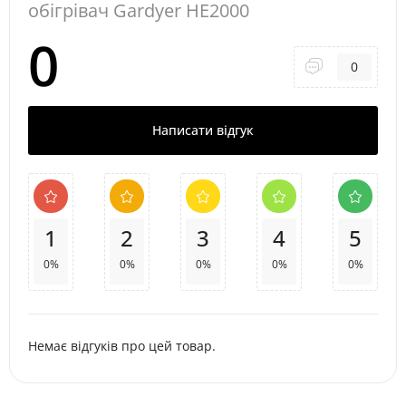
обігрівач Gardyer HE2000
0
0
Написати відгук
1
2
3
4
5
0%
0%
0%
0%
0%
Немає відгуків про цей товар.