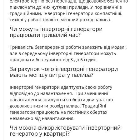
електроенергію без перепадів, що дозволяє безпечно
підключати до них чутливі прилади. У порівнянні з
традиційними, інверторні генератори компактніші,
тихіші у роботі і мають менший розхід палива.
Чи можуть інверторні генератори
працювати тривалий час?
Тривалість безперервної роботи залежить від моделі,
але в середньому інверторні генератори можуть
працювати без зупинок від 3 до 6 годин.
За рахунок чого інверторні генератори
мають меншу витрату палива?
Інверторні генератори адаптують свою роботу
відповідно до навантаження. При зменшенні
навантаження знижуються оберти двигуна, що
дозволяє знизити розхід палива. Традиційні
генератори працюють на постійних обертах
незалежно від навантаження.
Чи можна використовувати інверторний
генератор у квартирі?