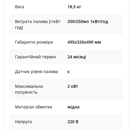
Вага
18,5 кг
Витрата палива [г/кВт
200/250мл 1кВт/год
год]
Габаритні розміри
495х320х490 мм
Гарантійний термін
24 місяці
Датчик рівня палива
є
Максимальна
2 кВт
потужність
Матеріал обмотки
мідна
Напруга
220 В