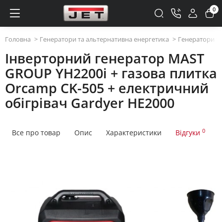
0
Головна
Генератори та альтернативна енергетика
Генератори та
Інверторний генератор MAST
GROUP YH2200i + газова плитка
Orcamp CK-505 + електричний
обігрівач Gardyer HE2000
0
Все про товар
Опис
Характеристики
Відгуки