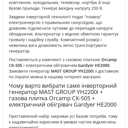
освітлення, холодильник, телевізор, ноутбук й інші
базові прилади. Генерує вихідну напругу 230 В.
Завдяки інверторній технології подає “плавну”
електроенергію з правильною синусоїдою, що
дозволяє підключати чутливе до перепадів напруги
обладнання. Альтернатор з мідною обмоткою гарантує
тривалу і надійну службу. Компактний розмір і
невелика вага дозволяють легко транспортувати
генератор.
Поставляється у комплекті з газовою плиткою
Orcamp
CK-505
і електричним обігрівачем
Gardyer HE2000
.
Замовити генератор
MAST GROUP
YH2200i
з доставкою
по Україні можна в нашому інтернет-магазині.
Чому варто вибрати саме інверторний
генератор MAST GROUP YH2200i +
газова плитка Orcamp CK-505 +
електричний обігрівач Gardyer HE2000
Преставлений набір закриває усі базові потреби, тому
є надзвичайно корисним в умовах частих відключень
електроенергії.