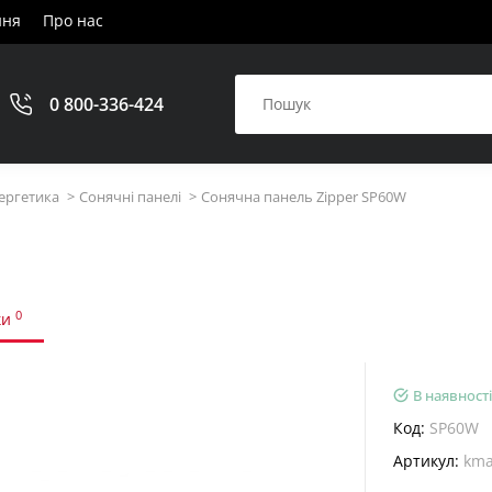
ння
Про нас
0 800-336-424
ергетика
Сонячні панелі
Сонячна панель Zipper SP60W
0
ки
В наявності
Код:
SP60W
Артикул:
kma