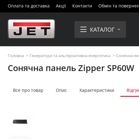
Оплата та доставка
Акції
Контакти
Обмін та поверне
КАТАЛОГ
Головна
Генератори та альтернативна енергетика
Сонячна ен
Сонячна панель Zipper SP60W
Все про товар
Опис
Характеристики
Відгу