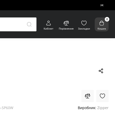
УК
0
Кабінет
Порівняння
Закладки
Кошик
-SP60W
Виробник:
Zipper