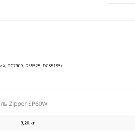
ий, DC7909, DS5525, DC35135)
ль Zipper SP60W
3,20 кг