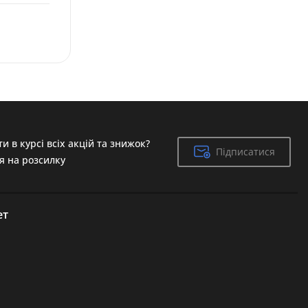
и в курсі всіх акцій та знижок?
Підписатися
Підписатися
я на розсилку
ет