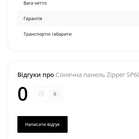
Вага нетто
Гарантія
Транспортні габарити
Відгуки про
Сонячна панель Zipper SP
0
0
Написати відгук