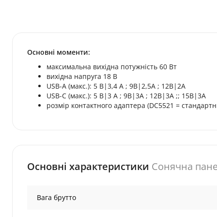
Основні моменти:
максимальна вихідна потужність 60 Вт
вихідна напруга 18 В
USB-A (макс.): 5 В|3,4 А ;
9В|2,5А ;
12В|2А
USB-C (макс.): 5 В|3 А ;
9В|3А ;
12В|3А ;;
15В|3А
розмір контактного адаптера (DC5521 = стандартн
Основні характеристики
Сонячна пане
Вага брутто