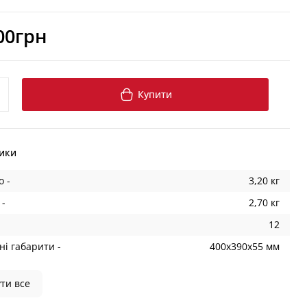
00грн
Купити
ики
о -
3,20 кг
 -
2,70 кг
12
і габарити -
400х390х55 мм
ти все