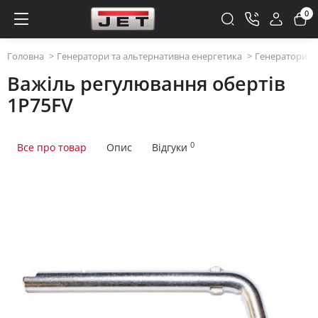
0
Головна
Генератори та альтернативна енергетика
Генератори та
Важіль регулювання обертів
1P75FV
0
Все про товар
Опис
Відгуки