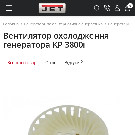
0
Головна
Генератори та альтернативна енергетика
Генератори та
Вентилятор охолодження
генератора KP 3800i
0
Все про товар
Опис
Відгуки