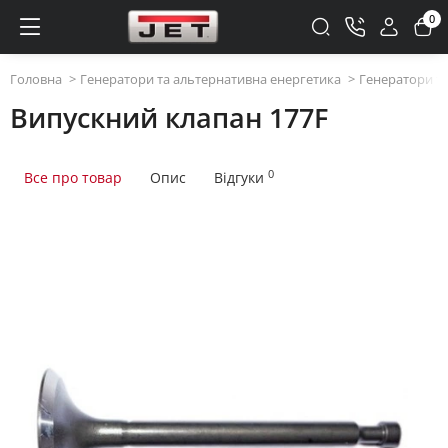
0
Головна
Генератори та альтернативна енергетика
Генератори та
Випускний клапан 177F
0
Все про товар
Опис
Відгуки