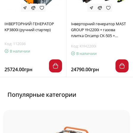
ІНВЕРТОРНИЙ ГЕНЕРАТОР
Інверторний генератор MAST
KP3800і (ручний стартер)
GROUP YH2200i + газова
плитка Orcamp CK-505 +
електричний обігрівач Gardyer
Код: 112036
Код: KYH2200i
HE2000
В наличии
В наличии
25724.00грн
24790.00грн
Популярные категории