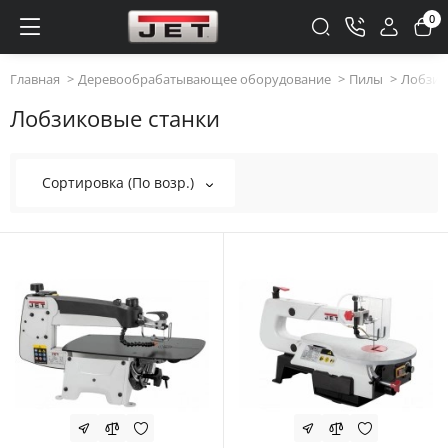
0
Главная
Деревообрабатывающее оборудование
Пилы
Лобзик
Лобзиковые станки
Сортировка (По возр.)