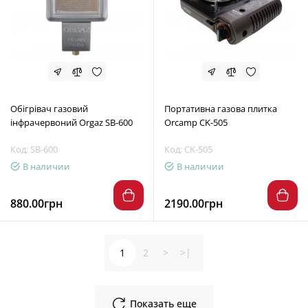
Обігрівач газовий
Портативна газова плитка
інфрачервоний Orgaz SB-600
Orcamp CK-505
Код: SB-600
Код: CK-505
В наличии
В наличии
880.00грн
2190.00грн
1
2
>
>|
Показать еще