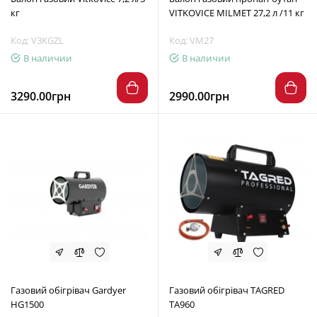
кг
VITKOVICE MILMET 27,2 л /11 кг
Код: V3KGZL
Код: VM27
В наличии
В наличии
3290.00грн
2990.00грн
Газовий обігрівач Gardyer
Газовий обігрівач TAGRED
HG1500
TA960