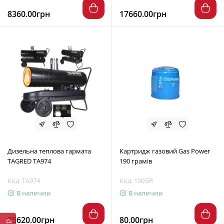
8360.00грн
17660.00грн
Дизельна теплова гармата
Картридж газовий Gas Power
TAGRED TA974
190 грамів
Код: TA974
Код: 190GR
В наличии
В наличии
25620.00грн
80.00грн