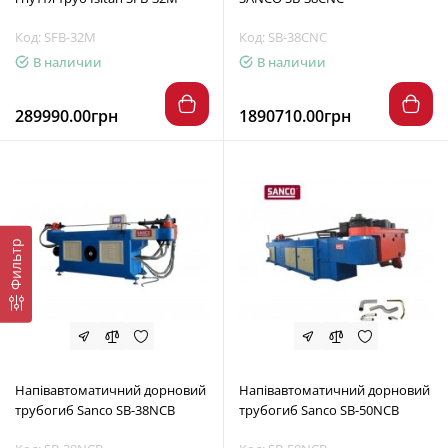
Код: SFB-32M
Код: SB-38CNC
В наличии
В наличии
289990.00грн
1890710.00грн
Фильтр
Напівавтоматичний дорновий
Напівавтоматичний дорновий
трубогиб Sanco SB-38NCB
трубогиб Sanco SB-50NCB