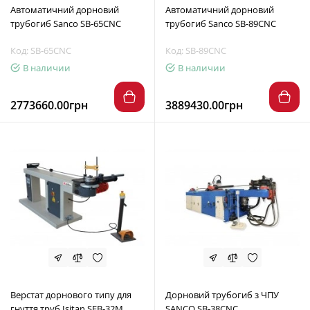
Автоматичний дорновий
Автоматичний дорновий
трубогиб Sanco SB-65CNC
трубогиб Sanco SB-89CNC
Код: SB-65CNC
Код: SB-89CNC
В наличии
В наличии
2773660.00грн
3889430.00грн
Верстат дорнового типу для
Дорновий трубогиб з ЧПУ
гнуття труб Isitan SFB-32M
SANCO SB-38CNC