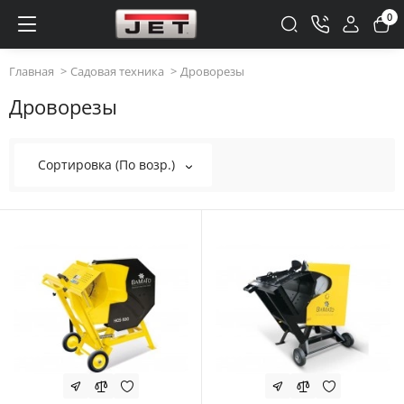
0
Главная
Садовая техника
Дроворезы
Дроворезы
Сортировка (По возр.)