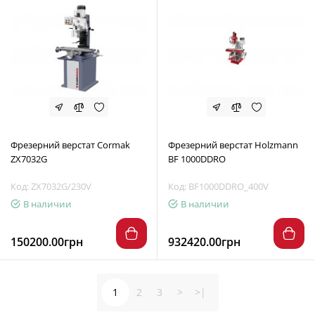
Фрезерний верстат Cormak
Фрезерний верстат Holzmann
ZX7032G
BF 1000DDRO
Код: ZX7032G/230V
Код: BF1000DDRO_400V
В наличии
В наличии
150200.00грн
932420.00грн
1
2
3
>
>|