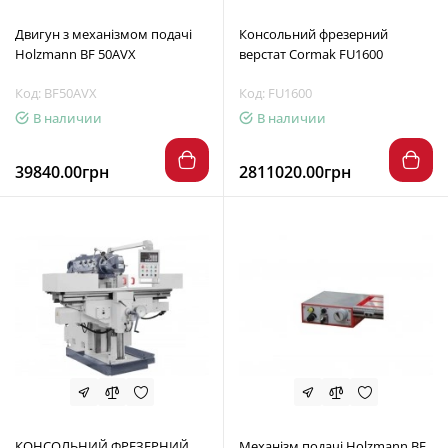
Двигун з механізмом подачі
Консольний фрезерний
Holzmann BF 50AVX
верстат Cormak FU1600
Код: BF50AVX
Код: FU1600
В наличии
В наличии
39840.00грн
2811020.00грн
КОНСОЛЬНИЙ ФРЕЗЕРНИЙ
Механізм подачі Holzmann BF