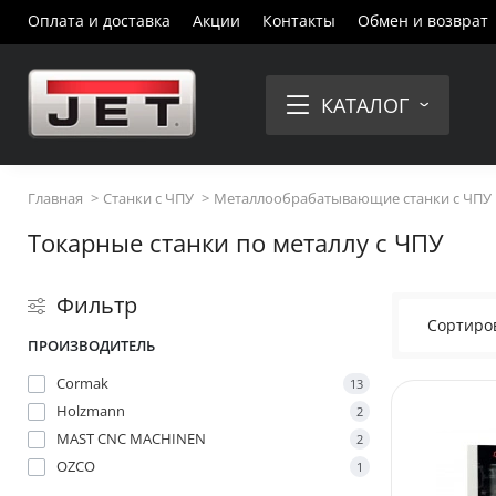
Оплата и доставка
Акции
Контакты
Обмен и возврат
КАТАЛОГ
Главная
Станки с ЧПУ
Металлообрабатывающие станки с ЧПУ
Токарные станки по металлу с ЧПУ
Фильтр
Сортиров
ПРОИЗВОДИТЕЛЬ
Cormak
13
Holzmann
2
MAST CNC MACHINEN
2
OZCO
1