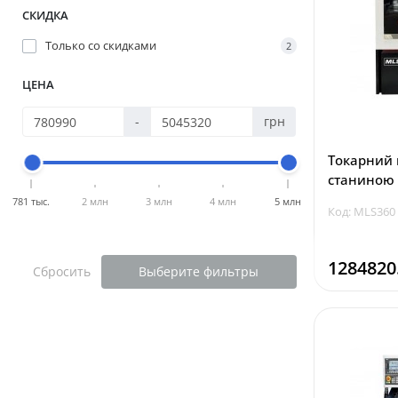
СКИДКА
Только со cкидками
2
ЦЕНА
-
грн
Токарний
станиною 
781 тыс.
2 млн
3 млн
4 млн
5 млн
Код: MLS360
1284820
Сбросить
Выберите фильтры