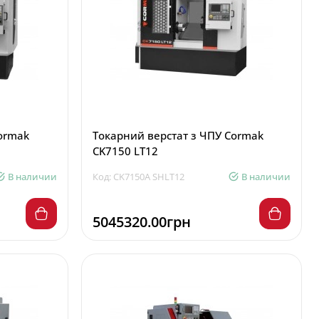
ormak
Токарний верстат з ЧПУ Cormak
CK7150 LT12
В наличии
Код: CK7150A SHLT12
В наличии
5045320.00грн