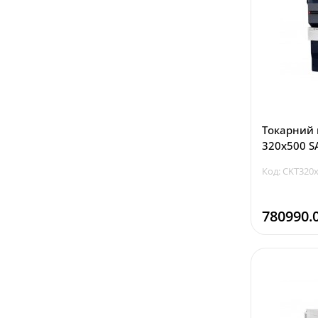
Токарний 
320x500 
Код: CKT320
780990.