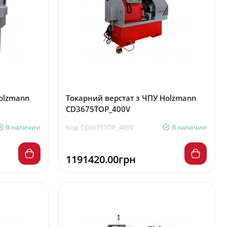
olzmann
Токарний верстат з ЧПУ Holzmann
CD3675TOP_400V
В наличии
Код: CD3675TOP_400V
В наличии
1191420.00грн