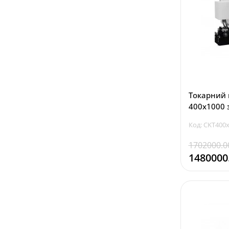
Токарний 
400x1000 
Код: CKT400
1702000.0
1480000