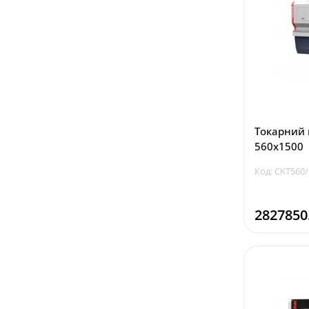
Токарний 
560x1500
Код: CKT560
2827850