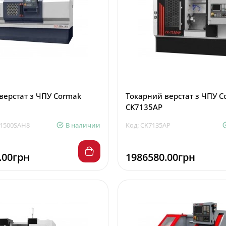
верстат з ЧПУ Cormak
Токарний верстат з ЧПУ C
CK7135AP
/1500SAH8
В наличии
Код: CK7135AP
.00грн
1986580.00грн