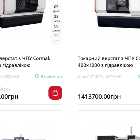
0
9
Дней
2
3
Часов
5
9
минут
5
4
сек
верстат з ЧПУ Cormak
Токарний верстат з ЧПУ C
з гідравлікою
400x1000 з гідравлікою
x1000SAH8
В наличии
Код: CKT 400x1000SAH8
0грн
.00грн
1413700.00грн