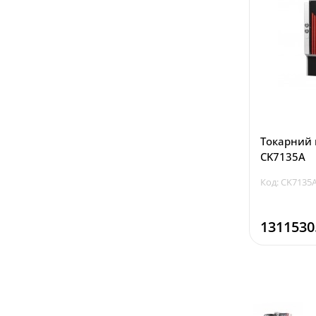
Токарний 
CK7135A
Код: CK7135
1311530