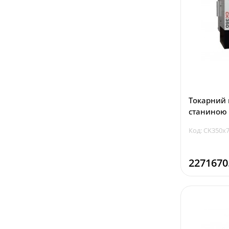
Токарний 
станиною 
Код: CK350x
2271670