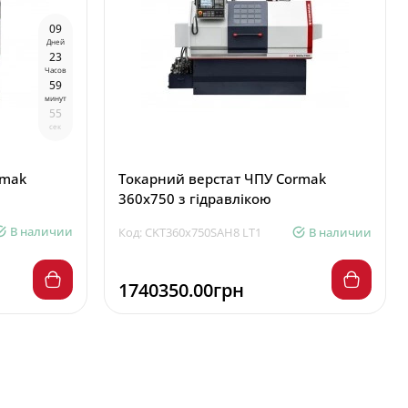
0
9
Дней
2
3
Часов
5
9
минут
5
4
сек
rmak
Токарний верстат ЧПУ Cormak
360x750 з гідравлікою
В наличии
Код: CKT360x750SAH8 LT1
В наличии
1740350.00грн