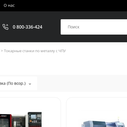
О нас
0 800-336-424
Токарные станки по металлу с ЧПУ
ка (По возр.)