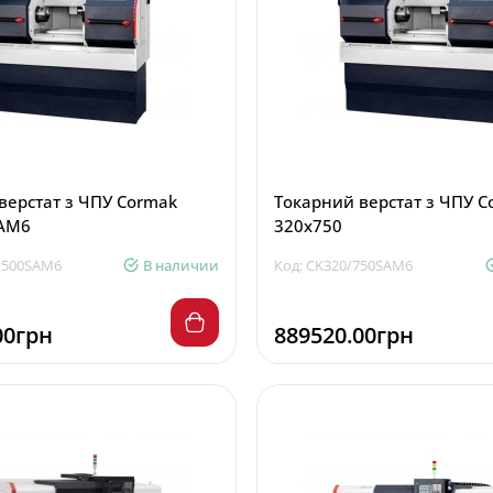
верстат з ЧПУ Cormak
Токарний верстат з ЧПУ C
SAM6
320x750
x500SAM6
В наличии
Код: CK320/750SAM6
00грн
889520.00грн