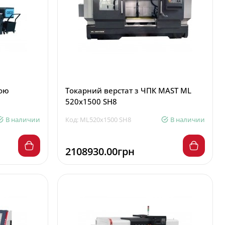
лою
Токарний верстат з ЧПК MAST ML
520x1500 SH8
В наличии
Код: ML520x1500 SH8
В наличии
2108930.00грн