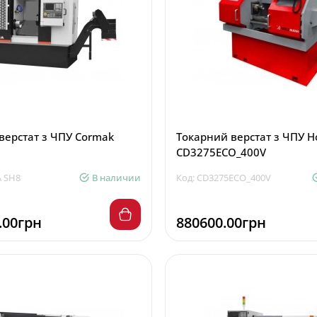
верстат з ЧПУ Cormak
Токарний верстат з ЧПУ H
CD3275ECO_400V
A SH8
В наличии
Код: CD3275ECO_400V
.00грн
880600.00грн