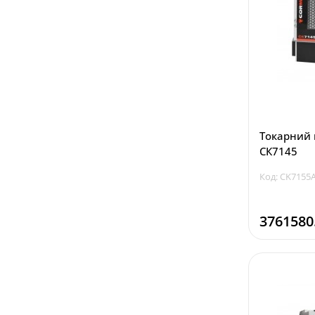
Токарний 
СК7145
Код: CK7155
3761580