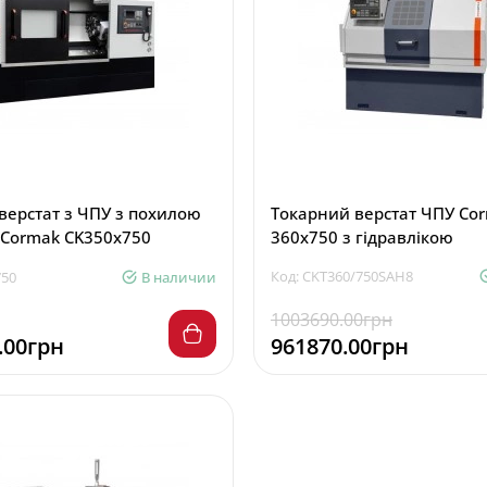
верстат з ЧПУ з похилою
Токарний верстат ЧПУ Co
Cormak CK350x750
360x750 з гідравлікою
Код: CKT360/750SAH8
750
В наличии
1003690.00грн
.00грн
961870.00грн