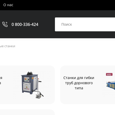
О нас
0 800-336-424
ые станки
ля
Станки для гибки
з
труб дорнового
типа