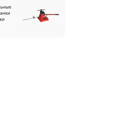
льные
танки
бки