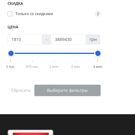
СКИДКА
Только со cкидками
2
ЦЕНА
-
грн
2 тыс.
974 тыс.
2 млн
3 млн
4 млн
Сбросить
Выберите фильтры