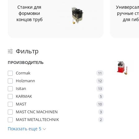
Станки для
Универса
формовки
ручные с
концов труб
для ги
Фильтр
ПРОИЗВОДИТЕЛЬ
Cormak
11
Holzmann
12
Isitan
13
KARMAK
5
MAST
10
MAST CNC MACHINEN
3
MAST METALLTECHNIK
2
Показать еще 5