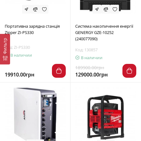
Портативна зарядна станція
Система накопичення енергії
Zipper ZI-PS330
GENERGY GZE-10252
(240077090)
Фильтр
Код: ZI-PS330
Код: 130857
В наличии
В наличии
189900.00грн
19910.00грн
129000.00грн