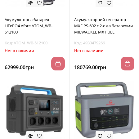
Акумуляторна батарея
Акумуляторний генератор
LiFePO4 Aforе ATOM_WB-
MXF PS-602 с 2-ома батареями
512100
MILWAUKEE MX FUEL
Код: ATOM_WB-512100
Код: 4933479266
Нет в наличии
Нет в наличии
62999.00грн
180769.00грн