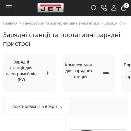
0
Главная
Генератори та альтернативна енергетика
Зарядні станці
Зарядні станції та портативні зарядні
пристрої
Зарядні
Комплектуючі
Пор
станції для
для зарядних
з
електромобілів
станцій
пр
(EV)
Сортировка (По возр.)