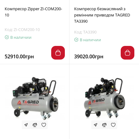
Компресор Zipper ZI-COM200-
Компресор безмасляний з
10
ремінним приводом TAGRED
TA3390
Код: ZI-COM200-10
Код: TA3390
В наличии
В наличии
52910.00грн
39020.00грн