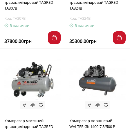
трьохциліндровий TAGRED
трьохциліндровий TAGRED
TA307B
TA324B
Код: TA307B
Код: TA324B
В наличии
В наличии
37800.00грн
35300.00грн
Компресор масляний
Компресор поршневий
трьохциліндровий TAGRED
WALTER GK 1400-7,5/500 P