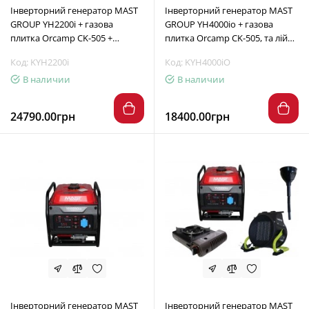
Інверторний генератор MAST
Інверторний генератор MAST
GROUP YH2200i + газова
GROUP YH4000io + газова
плитка Orcamp CK-505 +
плитка Orcamp CK-505, та лійка
електричний обігрівач Gardyer
в дарунок
Код: KYH2200i
Код: KYH4000iO
HE2000
В наличии
В наличии
24790.00грн
18400.00грн
Інверторний генератор MAST
Інверторний генератор MAST