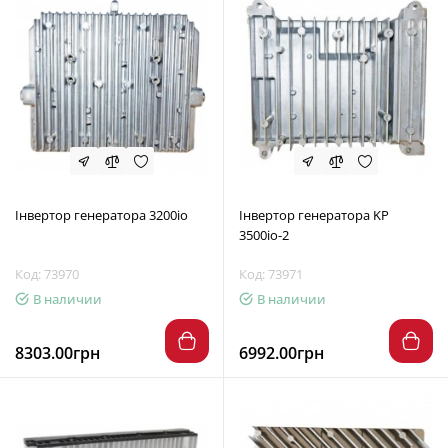
Інвертор генератора 3200io
Інвертор генератора KP
3500io-2
Код: 73970
Код: 73971
В наличии
В наличии
8303.00грн
6992.00грн