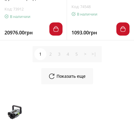
Код: 74548
Код: 73912
В наличии
В наличии
20976.00грн
1093.00грн
1
2
3
4
5
>
>|
Показать еще