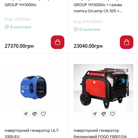
GROUP YH5000io
GROUP YH5000io + газова
плитка Orcamp CK-505 +
електричний обігрівач Gardyer
Код: YH5000io
Код: KYH5000iO
HE2000
В наличии
В наличии
27370.00грн
23040.00грн
Інверторний генератор ULT-
Інверторний генератор
3300-EU
бензиновий FOGO F8001ISA