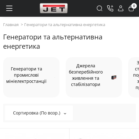
0
Главная
Генератори та альтернативна енергетика
Генератори та альтернативна
енергетика
Джерела
Генератори та
с
безперебійного
промислові
по
живлення та
мініелектростанції
стабілізатори
п
Сортировка (По возр.)