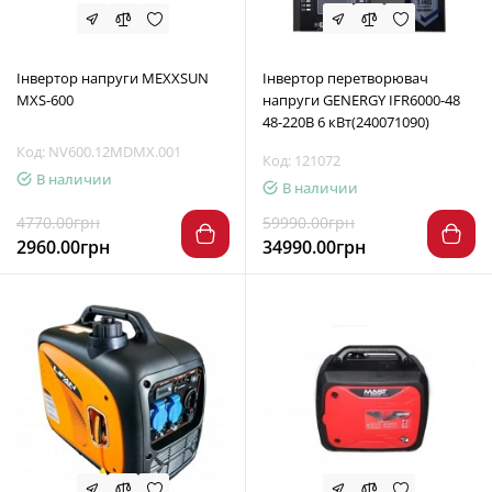
Інвертор напруги MEXXSUN
Інвертор перетворювач
MXS-600
напруги GENERGY IFR6000-48
48-220В 6 кВт(240071090)
Код: NV600.12MDMX.001
Код: 121072
В наличии
В наличии
4770.00грн
59990.00грн
2960.00грн
34990.00грн