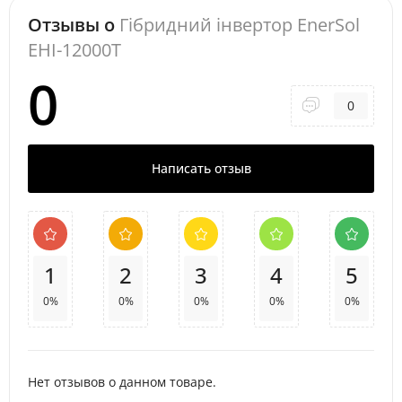
Отзывы о
Гібридний інвертор EnerSol
EHI-12000T
0
0
Написать отзыв
1
2
3
4
5
0%
0%
0%
0%
0%
Нет отзывов о данном товаре.